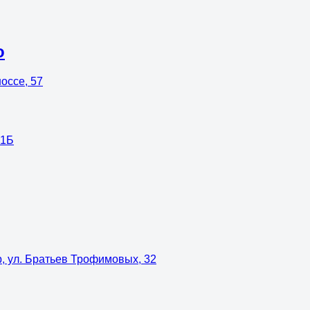
о
оссе, 57
21Б
р, ул. Братьев Трофимовых, 32