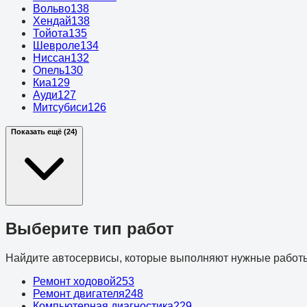
Вольво
138
Хендай
138
Тойота
135
Шевроле
134
Ниссан
132
Опель
130
Киа
129
Ауди
127
Митсубиси
126
Показать ещё (24)
Выберите тип работ
Найдите автосервисы, которые выполняют нужные работ
Ремонт ходовой
253
Ремонт двигателя
248
Компьютерная диагностика
229