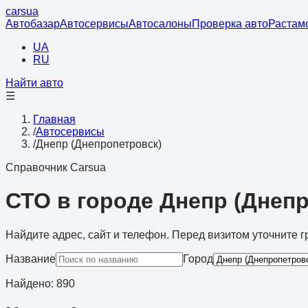
cars
ua
Автобазар
Автосервисы
Автосалоны
Проверка авто
Растам
UA
RU
Найти авто
☰
Главная
/
Автосервисы
/
Днепр (Днепропетровск)
Справочник Carsua
СТО в городе Днепр (Днеп
Найдите адрес, сайт и телефон. Перед визитом уточните г
Название
Город
Найдено
:
890