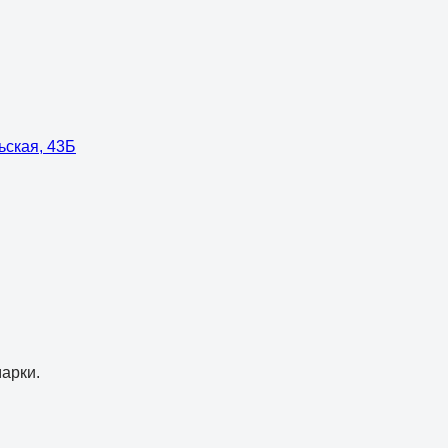
ьская, 43Б
арки.