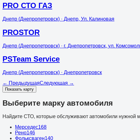
PRO СТО ГАЗ
Днепр (Днепропетровск)
· Днепр, Ул. Калиновая
PROSTOR
Днепр (Днепропетровск)
· г. Днепропетровск, ул. Комсомол
PSTeam Service
Днепр (Днепропетровск)
· Днепропетровск
←
Предыдущая
Следующая
→
Показать карту
Выберите марку автомобиля
Найдите СТО, которые обслуживают автомобили нужной м
Мерседес
168
Рено
146
Фольксваген
140