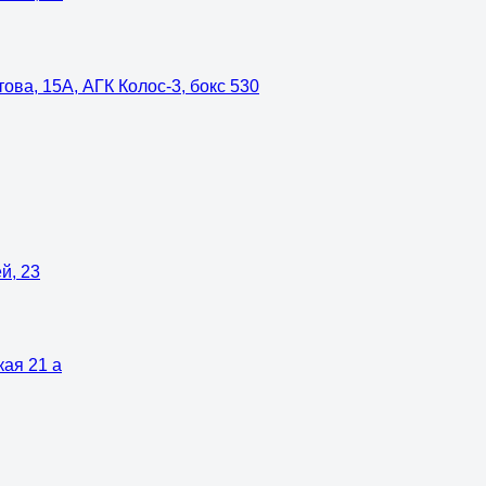
ова, 15А, АГК Колос-3, бокс 530
й, 23
кая 21 а