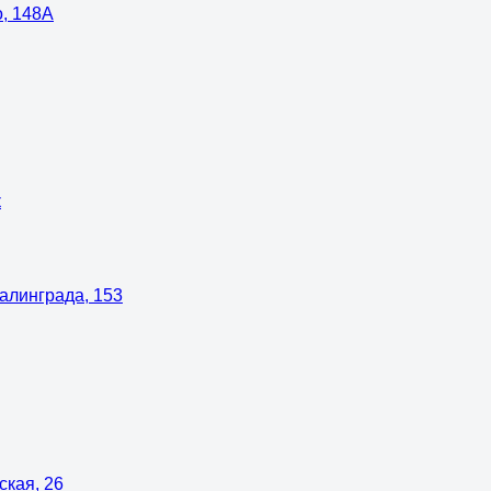
о, 148А
к
талинграда, 153
ская, 26