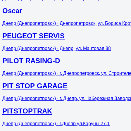
Oscar
Днепр (Днепропетровск)
· Днепропетровск, ул. Бориса Крот
PEUGEOT SERVIS
Днепр (Днепропетровск)
· Днепр, ул. Мачтовая 88
PILOT RASING-D
Днепр (Днепропетровск)
· г. Днепропетровск, ул. Строителе
PIT STOP GARAGE
Днепр (Днепропетровск)
· г. Днепр, ул.Набережная Заводс
PITSTOPTRAK
Днепр (Днепропетровск)
· г.Днепр ул.Каруны 27,1