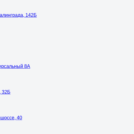
талинграда, 142Б
версальный 8А
, 32Б
 шоссе, 40