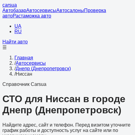
cars
ua
Автобазар
Автосервисы
Автосалоны
Проверка
авто
Растаможка авто
UA
RU
Найти авто
☰
Главная
/
Автосервисы
/
Днепр (Днепропетровск)
/
Ниссан
Справочник Carsua
СТО для Ниссан в городе
Днепр (Днепропетровск)
Найдите адрес, сайт и телефон. Перед визитом уточните
график работы и доступность услуг на сайте или по