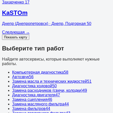
Захарченко 17
KaSTOm
Днепр (Днепропетровск)
· Днепр, Подгорная 50
Следующая
→
Показать карту
Выберите тип работ
Найдите автосервисы, которые выполняют нужные
работы.
Компьютерная диагностика
58
Автозвук
56
Замена масла и технических жидкостей
51
Диагностика ходовой
50
Замена расходников (свечи, колодки)
49
Диагностика двигателя
47
Замена сцепления
46
Замена масляного фильтра
44
Замена фильтров
44