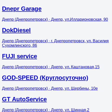
Dnepr Garage
Днепр (Днепропетровск)
· Днепр, ул.Илларионовская, 90
DokDiesel
Днепр (Днепропетровск)
· г. Днепропетровск, ул. Василия
Сухомлинского, 86
FUJI service
Днепр (Днепропетровск)
· Днепр, ул. Каштановая,15
GOD-SPEED (Круглосуточно)
Днепр (Днепропетровск)
· Днепр, ул. Щербины, 10е
GT AutoService
Днепр (Днепропетровск)
· Днепр, ул. Шинная,2