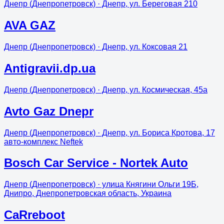
Днепр (Днепропетровск)
· Днепр, ул. Береговая 210
AVA GAZ
Днепр (Днепропетровск)
· Днепр, ул. Коксовая 21
Antigravii.dp.ua
Днепр (Днепропетровск)
· Днепр, ул. Космическая, 45а
Avto Gaz Dnepr
Днепр (Днепропетровск)
· Днепр, ул. Бориса Кротова, 17
авто-комплекс Neftek
Bosch Car Service - Nortek Auto
Днепр (Днепропетровск)
· улица Княгини Ольги 19Б,
Днипро, Днепропетровская область, Украина
CaRreboot