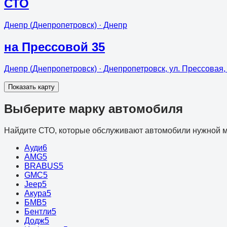
СТО
Днепр (Днепропетровск)
· Днепр
на Прессовой 35
Днепр (Днепропетровск)
· Днепропетровск, ул. Прессовая,
Показать карту
Выберите марку автомобиля
Найдите СТО, которые обслуживают автомобили нужной м
Ауди
6
AMG
5
BRABUS
5
GMC
5
Jeep
5
Акура
5
БМВ
5
Бентли
5
Додж
5