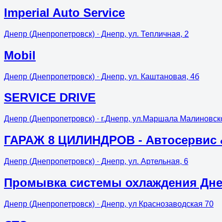
Imperial Auto Service
Днепр (Днепропетровск)
· Днепр, ул. Тепличная, 2
Mobil
Днепр (Днепропетровск)
· Днепр, ул. Каштановая, 4б
SERVICE DRIVE
Днепр (Днепропетровск)
· г.Днепр, ул.Маршала Малиновско
ГАРАЖ 8 ЦИЛИНДРОВ - Автосервис & 
Днепр (Днепропетровск)
· Днепр, ул. Артельная, 6
Промывка системы охлаждения Дн
Днепр (Днепропетровск)
· Днепр, ул Краснозаводская 70