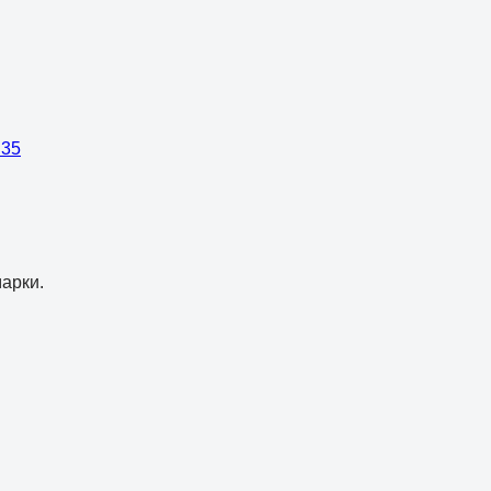
 35
арки.