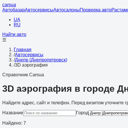
cars
ua
Автобазар
Автосервисы
Автосалоны
Проверка авто
Растам
UA
RU
Найти авто
☰
Главная
/
Автосервисы
/
Днепр (Днепропетровск)
/
3D аэрография
Справочник Carsua
3D аэрография в городе Д
Найдите адрес, сайт и телефон. Перед визитом уточните г
Название
Город
Найдено
:
7