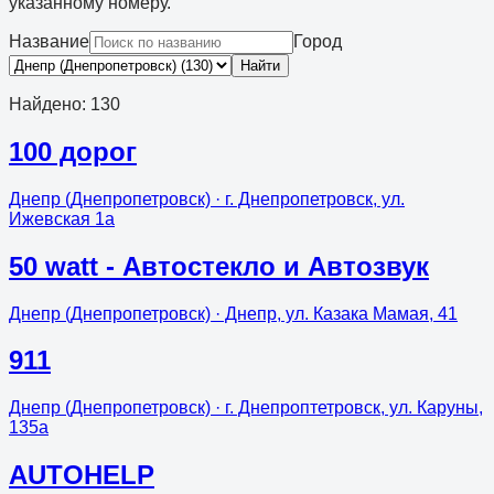
указанному номеру.
Название
Город
Найти
Найдено
:
130
100 дорог
Днепр (Днепропетровск)
· г. Днепропетровск, ул.
Ижевская 1а
50 watt - Автостекло и Автозвук
Днепр (Днепропетровск)
· Днепр, ул. Казака Мамая, 41
911
Днепр (Днепропетровск)
· г. Днепроптетровск, ул. Каруны,
135а
AUTOHELP