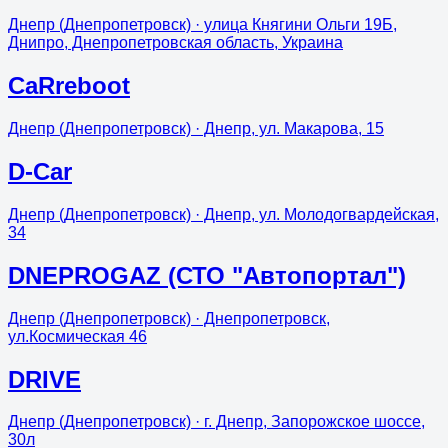
Днепр (Днепропетровск)
· улица Княгини Ольги 19Б,
Днипро, Днепропетровская область, Украина
CaRreboot
Днепр (Днепропетровск)
· Днепр, ул. Макарова, 15
D-Car
Днепр (Днепропетровск)
· Днепр, ул. Молодогвардейская,
34
DNEPROGAZ (СТО "Автопортал")
Днепр (Днепропетровск)
· Днепропетровск,
ул.Космическая 46
DRIVE
Днепр (Днепропетровск)
· г. Днепр, Запорожское шоссе,
30л