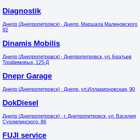
Diagnostik
Днепр (Днепропетровск)
· Днепр, Маршала Малиновского
92
Dinamis Mobilis
Днепр (Днепропетровск)
· Днепропетровск, ул. Братьев
Трофимовых, 125-Д
Dnepr Garage
Днепр (Днепропетровск)
· Днепр, ул.Илларионовская, 90
DokDiesel
Днепр (Днепропетровск)
· г. Днепропетровск, ул. Василия
Сухомлинского, 86
FUJI service