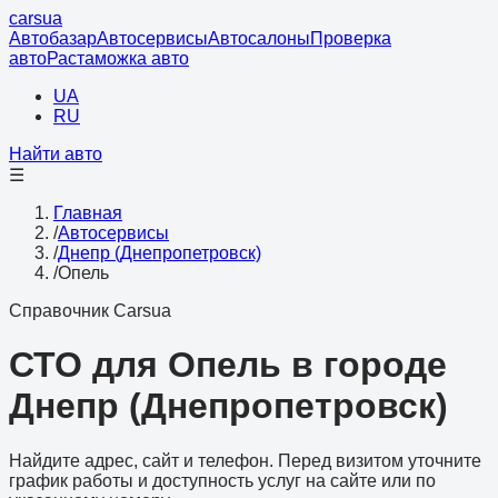
cars
ua
Автобазар
Автосервисы
Автосалоны
Проверка
авто
Растаможка авто
UA
RU
Найти авто
☰
Главная
/
Автосервисы
/
Днепр (Днепропетровск)
/
Опель
Справочник Carsua
СТО для Опель в городе
Днепр (Днепропетровск)
Найдите адрес, сайт и телефон. Перед визитом уточните
график работы и доступность услуг на сайте или по