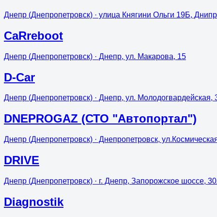
Днепр (Днепропетровск)
· улица Княгини Ольги 19Б, Днипр
CaRreboot
Днепр (Днепропетровск)
· Днепр, ул. Макарова, 15
D-Car
Днепр (Днепропетровск)
· Днепр, ул. Молодогвардейская, 
DNEPROGAZ (СТО "Автопортал")
Днепр (Днепропетровск)
· Днепропетровск, ул.Космическа
DRIVE
Днепр (Днепропетровск)
· г. Днепр, Запорожское шоссе, 3
Diagnostik