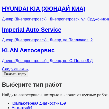
HYUNDAI KIA (ХЮНДАЙ КИА)
Днепр (Днепропетровск)
· Днепропетровск, ул. Орджоники
Imperial Auto Service
Днепр (Днепропетровск)
· Днепр, ул. Тепличная, 2
KLAN Автосервис
Днепр (Днепропетровск)
· Днепр, пр. О. Поля 48 Д
Следующая
→
Показать карту
Выберите тип работ
Найдите автосервисы, которые выполняют нужные работ
Компьютерная диагностика
59
Автозвук
54