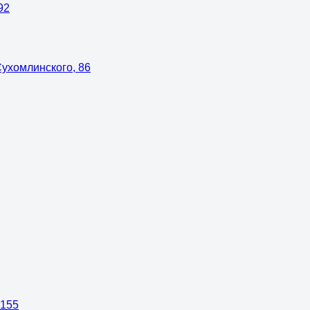
92
Сухомлинского, 86
 155