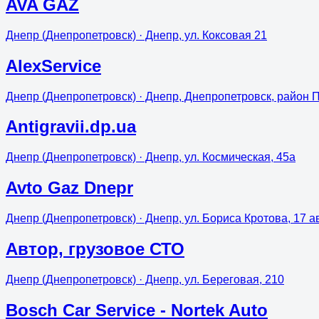
AVA GAZ
Днепр (Днепропетровск)
· Днепр, ул. Коксовая 21
AlexService
Днепр (Днепропетровск)
· Днепр, Днепропетровск, район 
Antigravii.dp.ua
Днепр (Днепропетровск)
· Днепр, ул. Космическая, 45а
Avto Gaz Dnepr
Днепр (Днепропетровск)
· Днепр, ул. Бориса Кротова, 17 а
Aвтор, грузовое СТО
Днепр (Днепропетровск)
· Днепр, ул. Береговая, 210
Bosch Car Service - Nortek Auto