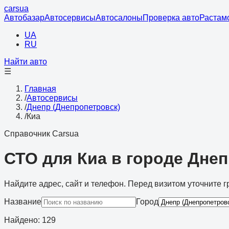
cars
ua
Автобазар
Автосервисы
Автосалоны
Проверка авто
Растам
UA
RU
Найти авто
☰
Главная
/
Автосервисы
/
Днепр (Днепропетровск)
/
Киа
Справочник Carsua
СТО для Киа в городе Днеп
Найдите адрес, сайт и телефон. Перед визитом уточните г
Название
Город
Найдено
:
129