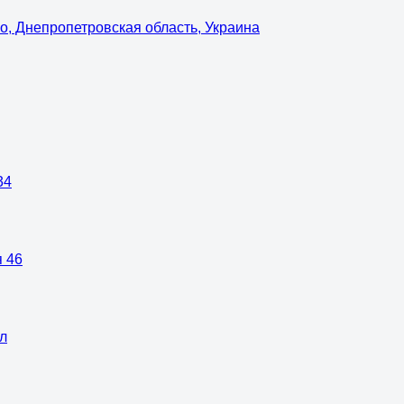
о, Днепропетровская область, Украина
34
я 46
0л