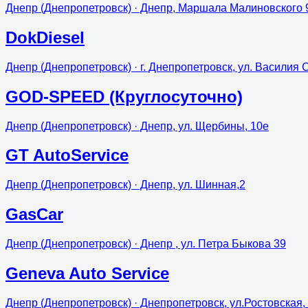
Днепр (Днепропетровск)
· Днепр, Маршала Малиновского 
DokDiesel
Днепр (Днепропетровск)
· г. Днепропетровск, ул. Василия 
GOD-SPEED (Круглосуточно)
Днепр (Днепропетровск)
· Днепр, ул. Щербины, 10е
GT AutoService
Днепр (Днепропетровск)
· Днепр, ул. Шинная,2
GasCar
Днепр (Днепропетровск)
· Днепр , ул. Петра Быкова 39
Geneva Auto Service
Днепр (Днепропетровск)
· Днепропетровск, ул.Ростовская,