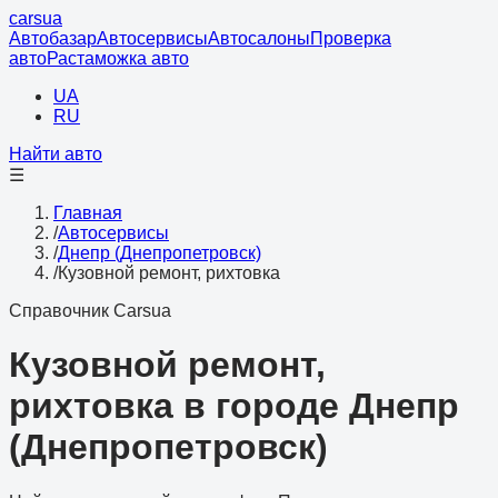
cars
ua
Автобазар
Автосервисы
Автосалоны
Проверка
авто
Растаможка авто
UA
RU
Найти авто
☰
Главная
/
Автосервисы
/
Днепр (Днепропетровск)
/
Кузовной ремонт, рихтовка
Справочник Carsua
Кузовной ремонт,
рихтовка в городе Днепр
(Днепропетровск)