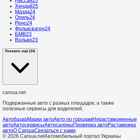
Ниссан
25
Хендай
25
Мазда
24
Опель
24
Рено
24
Фольксваген
24
БМВ
23
Вольво
23
Показать ещё (24)
cars
ua
.net
Подержанные авто с разных площадок, а также
полезные сервисы для водителей.
Автобазар
Марки авто
Авто по городам
Нерастаможенные
авто
Автосервисы
Автосалоны
Проверка авто
Растаможка
авто
О Carsua
Связаться с нами
©
2026
Carsua.net
Автомобильный портал Украины