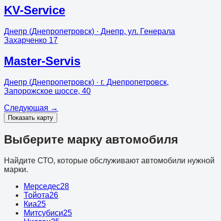
KV-Service
Днепр (Днепропетровск)
· Днепр, ул. Генерала
Захарченко 17
Master-Servis
Днепр (Днепропетровск)
· г. Днепропетровск,
Запорожское шоссе, 40
Следующая
→
Показать карту
Выберите марку автомобиля
Найдите СТО, которые обслуживают автомобили нужной
марки.
Мерседес
28
Тойота
26
Киа
25
Митсубиси
25