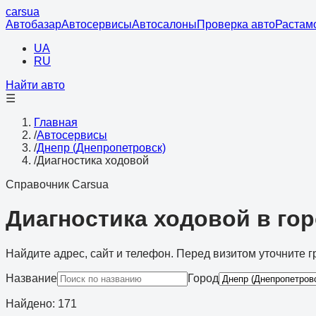
cars
ua
Автобазар
Автосервисы
Автосалоны
Проверка авто
Растам
UA
RU
Найти авто
☰
Главная
/
Автосервисы
/
Днепр (Днепропетровск)
/
Диагностика ходовой
Справочник Carsua
Диагностика ходовой в го
Найдите адрес, сайт и телефон. Перед визитом уточните г
Название
Город
Найдено
:
171