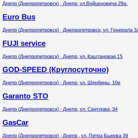
Днепр (Днепропетровск)
· Днепр, ул.Войцеховича 29а.
Euro Bus
Днепр (Днепропетровск)
· Днепропетровск, ул. Генерала З
FUJI service
Днепр (Днепропетровск)
· Днепр, ул. Каштановая,15
GOD-SPEED (Круглосуточно)
Днепр (Днепропетровск)
· Днепр, ул. Щербины, 10е
Garanto STO
Днепр (Днепропетровск)
· Днепр, ул. Светлова, 34
GasCar
Днепр (Днепропетровск)
· Днепр , ул. Петра Быкова 39