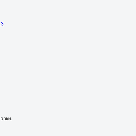
 3
арки.