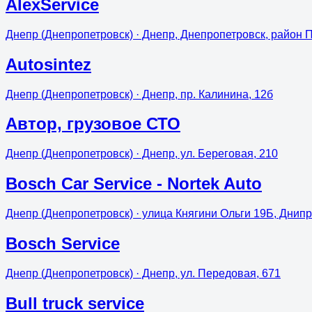
AlexService
Днепр (Днепропетровск)
· Днепр, Днепропетровск, район 
Autosintez
Днепр (Днепропетровск)
· Днепр, пр. Калинина, 12б
Aвтор, грузовое СТО
Днепр (Днепропетровск)
· Днепр, ул. Береговая, 210
Bosch Car Service - Nortek Auto
Днепр (Днепропетровск)
· улица Княгини Ольги 19Б, Днипр
Bosch Service
Днепр (Днепропетровск)
· Днепр, ул. Передовая, 671
Bull truck service