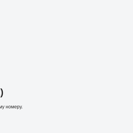
)
му номеру.