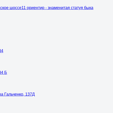
ское шоссе11 ориентир - знаменитая статуя быка
34
34 Б
ра Гальченко, 137Д