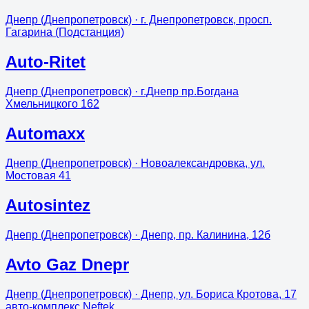
Днепр (Днепропетровск)
· г. Днепропетровск, просп.
Гагарина (Подстанция)
Auto-Ritet
Днепр (Днепропетровск)
· г.Днепр пр.Богдана
Хмельницкого 162
Automaxx
Днепр (Днепропетровск)
· Новоалександровка, ул.
Мостовая 41
Autosintez
Днепр (Днепропетровск)
· Днепр, пр. Калинина, 12б
Avto Gaz Dnepr
Днепр (Днепропетровск)
· Днепр, ул. Бориса Кротова, 17
авто-комплекс Neftek