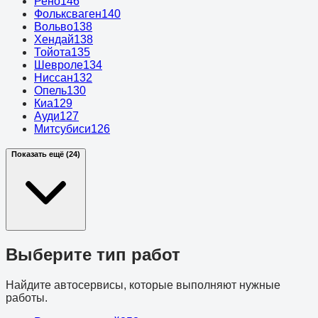
Рено
146
Фольксваген
140
Вольво
138
Хендай
138
Тойота
135
Шевроле
134
Ниссан
132
Опель
130
Киа
129
Ауди
127
Митсубиси
126
Показать ещё (24)
Выберите тип работ
Найдите автосервисы, которые выполняют нужные
работы.