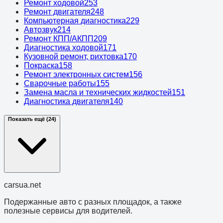
Ремонт ходовой
253
Ремонт двигателя
248
Компьютерная диагностика
229
Автозвук
214
Ремонт КПП/АКПП
209
Диагностика ходовой
171
Кузовной ремонт, рихтовка
170
Покраска
158
Ремонт электронных систем
156
Сварочные работы
155
Замена масла и технических жидкостей
151
Диагностика двигателя
140
Показать ещё (24)
cars
ua
.net
Подержанные авто с разных площадок, а также
полезные сервисы для водителей.