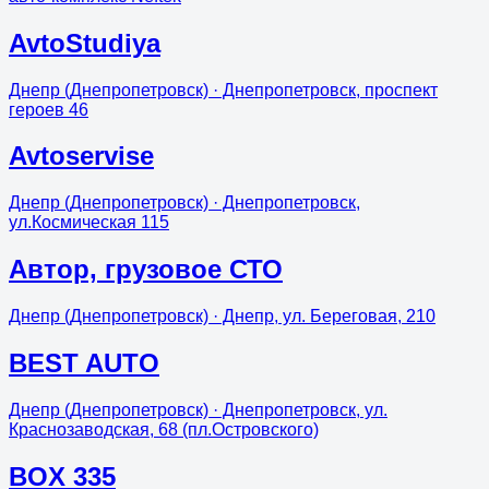
AvtoStudiya
Днепр (Днепропетровск)
· Днепропетровск, проспект
героев 46
Avtoservise
Днепр (Днепропетровск)
· Днепропетровск,
ул.Космическая 115
Aвтор, грузовое СТО
Днепр (Днепропетровск)
· Днепр, ул. Береговая, 210
BEST AUTO
Днепр (Днепропетровск)
· Днепропетровск, ул.
Краснозаводская, 68 (пл.Островского)
BOX 335