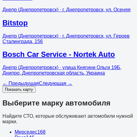
Днепр (Днепропетровск)
· г. Днепропетровск, ул. Осеняя
Bitstop
Днепр (Днепропетровск)
· г. Днепропетровск, ул. Героев
Сталинграда, 156
Bosch Car Service - Nortek Auto
Днепр (Днепропетровск)
· улица Княгини Ольги 19Б,
Днипро, Днепропетровская область, Украина
←
Предыдущая
Следующая
→
Показать карту
Выберите марку автомобиля
Найдите СТО, которые обслуживают автомобили нужной
марки.
Мерседес
168