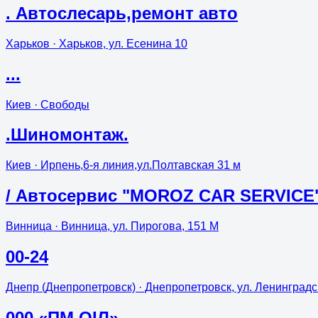
. Автослесарь,ремонт авто
Харьков
· Харьков, ул. Есенина 10
...
Киев
· Свободы
.Шиномонтаж.
Киев
· Ирпень,6-я линия,ул.Полтавская 31 м
/ Автосервис "MOROZ CAR SERVICE
Винница
· Винница, ул. Пирогова, 151 М
00-24
Днепр (Днепропетровск)
· Днепропетровск, ул. Ленинградс
000 «ПМ OIЛ»