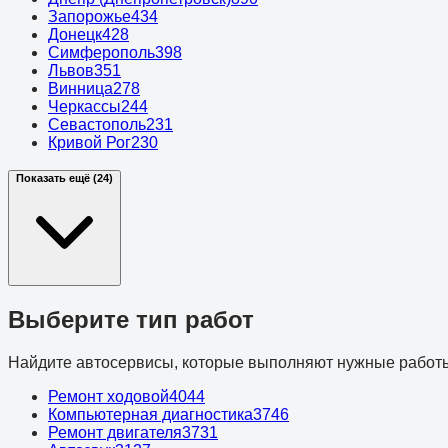
Запорожье
434
Донецк
428
Симферополь
398
Львов
351
Винница
278
Черкассы
244
Севастополь
231
Кривой Рог
230
Показать ещё (24)
Выберите тип работ
Найдите автосервисы, которые выполняют нужные работ
Ремонт ходовой
4044
Компьютерная диагностика
3746
Ремонт двигателя
3731