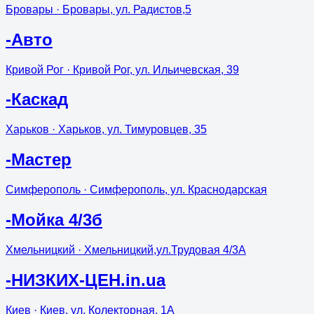
Бровары
· Бровары, ул. Радистов,5
-Авто
Кривой Рог
· Кривой Рог, ул. Ильичевская, 39
-Каскад
Харьков
· Харьков, ул. Тимуровцев, 35
-Мастер
Симферополь
· Симферополь, ул. Краснодарская
-Мойка 4/3б
Хмельницкий
· Хмельницкий,ул.Трудовая 4/3А
-НИЗКИХ-ЦЕН.in.ua
Киев
· Киев, ул. Колекторная, 1А