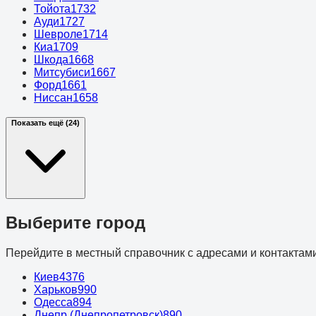
Тойота
1732
Ауди
1727
Шевроле
1714
Киа
1709
Шкода
1668
Митсубиси
1667
Форд
1661
Ниссан
1658
Показать ещё (24)
Выберите город
Перейдите в местный справочник с адресами и контактами
Киев
4376
Харьков
990
Одесса
894
Днепр (Днепропетровск)
890