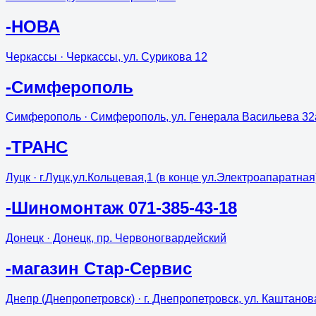
-НОВА
Черкассы
· Черкассы, ул. Сурикова 12
-Симферополь
Симферополь
· Симферополь, ул. Генерала Васильева 32
-ТРАНС
Луцк
· г.Луцк,ул.Кольцевая,1 (в конце ул.Электроапаратная
-Шиномонтаж 071-385-43-18
Донецк
· Донецк, пр. Червоногвардейский
-магазин Стар-Сервис
Днепр (Днепропетровск)
· г. Днепропетровск, ул. Каштанов