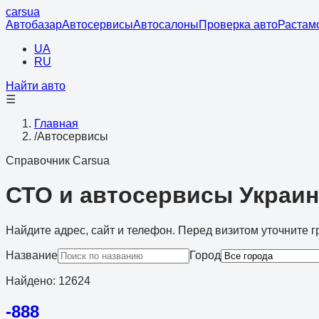
cars
ua
Автобазар
Автосервисы
Автосалоны
Проверка авто
Растам
UA
RU
Найти авто
☰
Главная
/
Автосервисы
Справочник Carsua
СТО и автосервисы Украи
Найдите адрес, сайт и телефон. Перед визитом уточните г
Название
Город
Найдено
:
12624
-888