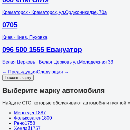
Краматорск
· Краматорск, ул.Орджоникидзе, 70а
0705
Киев
· Киев, Пуховка,
096 500 1555 Евакуатор
Белая Церковь
· Белая Церковь ул.Молодежная 33
←
Предыдущая
Следующая
→
Показать карту
Выберите марку автомобиля
Найдите СТО, которые обслуживают автомобили нужной м
Мерседес
1887
Фольксваген
1800
Рено
1758
Хендай
1757