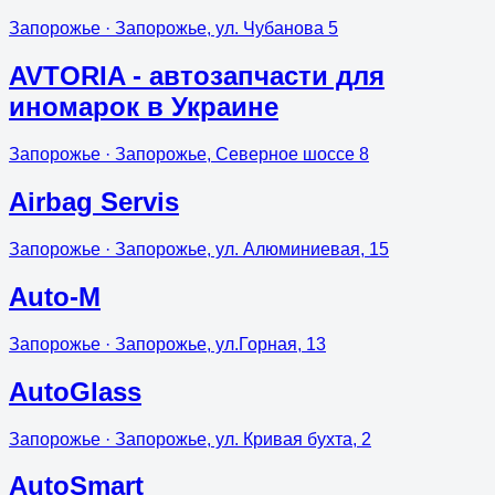
Запорожье
· Запорожье, ул. Чубанова 5
AVTORIA - автозапчасти для
иномарок в Украине
Запорожье
· Запорожье, Северное шоссе 8
Airbag Servis
Запорожье
· Запорожье, ул. Алюминиевая, 15
Auto-M
Запорожье
· Запорожье, ул.Горная, 13
AutoGlass
Запорожье
· Запорожье, ул. Кривая бухта, 2
AutoSmart