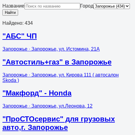
Название
Город
Найти
Найдено
:
434
"АБС" ЧП
Запорожье
· Запорожье, ул. Истомина, 21А
"Автостиль+газ" в Запорожье
Запорожье
· Запорожье, ул. Кирова 111 ( автосалон
Skoda )
"Макфорд" - Honda
Запорожье
· Запорожье, ул.Леонова, 12
"ПроСТОсервис" для грузовых
авто,г. Запорожье