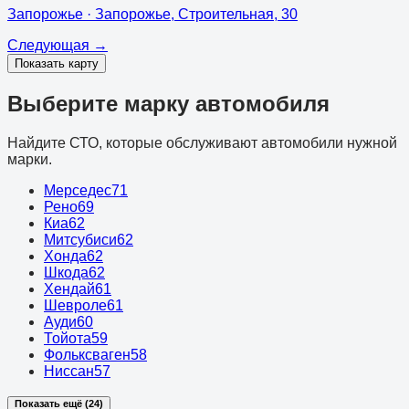
Запорожье
· Запорожье, Строительная, 30
Следующая
→
Показать карту
Выберите марку автомобиля
Найдите СТО, которые обслуживают автомобили нужной
марки.
Мерседес
71
Рено
69
Киа
62
Митсубиси
62
Хонда
62
Шкода
62
Хендай
61
Шевроле
61
Ауди
60
Тойота
59
Фольксваген
58
Ниссан
57
Показать ещё (24)