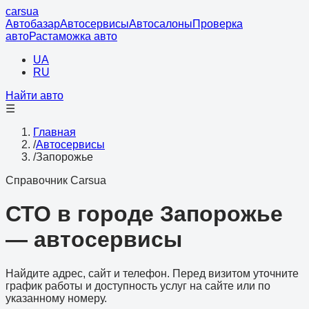
cars
ua
Автобазар
Автосервисы
Автосалоны
Проверка
авто
Растаможка авто
UA
RU
Найти авто
☰
Главная
/
Автосервисы
/
Запорожье
Справочник Carsua
СТО в городе Запорожье
— автосервисы
Найдите адрес, сайт и телефон. Перед визитом уточните
график работы и доступность услуг на сайте или по
указанному номеру.