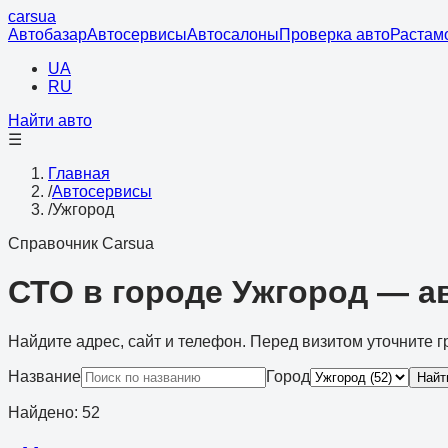
cars
ua
Автобазар
Автосервисы
Автосалоны
Проверка авто
Растам
UA
RU
Найти авто
☰
Главная
/
Автосервисы
/
Ужгород
Справочник Carsua
СТО в городе Ужгород — 
Найдите адрес, сайт и телефон. Перед визитом уточните г
Название
Город
Найт
Найдено
:
52