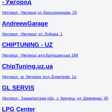
- Ужгород
Ужгород
· Ужгород ул. Краснодонцев, 20
AndreewGarage
Ужгород
· Ужгород, ул. Дубова, 1
CHIPTUNING - UZ
Ужгород
· Ужгород, вул.Капушанська 168
ChipTuning.uz.ua
Ужгород
· м. Ужгород, вул. Будителів, 1а
GL SERVIS
Ужгород
· Закарпатская обл., c. Кинчеш, ул. Шевченко, 45
LPG Center