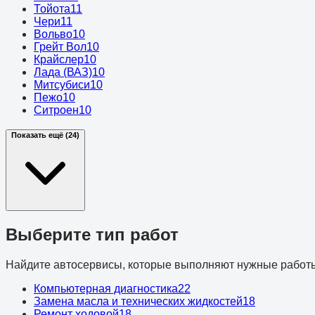
Тойота
11
Чери
11
Вольво
10
Грейт Вол
10
Крайслер
10
Лада (ВАЗ)
10
Митсубиси
10
Пежо
10
Ситроен
10
Показать ещё (24)
Выберите тип работ
Найдите автосервисы, которые выполняют нужные работ
Компьютерная диагностика
22
Замена масла и технических жидкостей
18
Ремонт ходовой
18