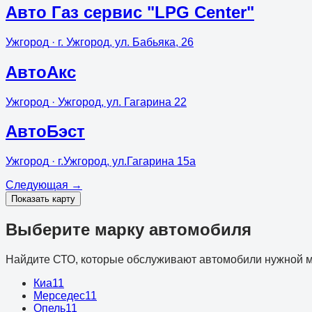
Авто Газ сервис "LPG Center"
Ужгород
· г. Ужгород, ул. Бабьяка, 26
АвтоАкс
Ужгород
· Ужгород, ул. Гагарина 22
АвтоБэст
Ужгород
· г.Ужгород, ул.Гагарина 15а
Следующая
→
Показать карту
Выберите марку автомобиля
Найдите СТО, которые обслуживают автомобили нужной м
Киа
11
Мерседес
11
Опель
11