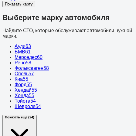
Показать карту
Выберите марку автомобиля
Найдите СТО, которые обслуживают автомобили нужной
марки.
Ауди
63
БМВ
61
Мерседес
60
Рено
58
Фольксваген
58
Опель
57
Киа
55
Форд
55
Хендай
55
Хонда
55
Тойота
54
Шевроле
54
Показать ещё (24)