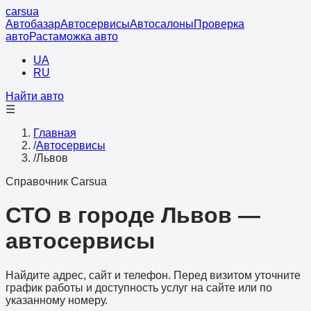
cars
ua
Автобазар
Автосервисы
Автосалоны
Проверка
авто
Растаможка авто
UA
RU
Найти авто
☰
Главная
/
Автосервисы
/
Львов
Справочник Carsua
СТО в городе Львов —
автосервисы
Найдите адрес, сайт и телефон. Перед визитом уточните
график работы и доступность услуг на сайте или по
указанному номеру.