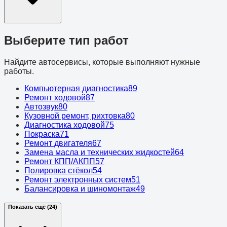
Выберите тип работ
Найдите автосервисы, которые выполняют нужные
работы.
Компьютерная диагностика
89
Ремонт ходовой
87
Автозвук
80
Кузовной ремонт, рихтовка
80
Диагностика ходовой
75
Покраска
71
Ремонт двигателя
67
Замена масла и технических жидкостей
64
Ремонт КПП/АКПП
57
Полировка стёкол
54
Ремонт электронных систем
51
Балансировка и шиномонтаж
49
Показать ещё (24)