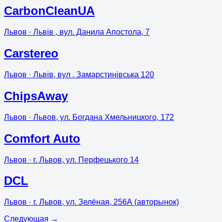
CarbonCleanUA
Львов
· Львів , вул. Данила Апостола, 7
Carstereo
Львов
· Львів, вул . Замарстинівська 120
ChipsAway
Львов
· Львов, ул. Богдана Хмельницкого, 172
Comfort Auto
Львов
· г. Львов, ул. Перфецького 14
DCL
Львов
· г. Львов, ул. Зелёная, 256А (авторынок)
Следующая
→