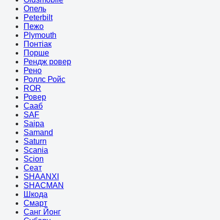
Опель
Peterbilt
Пежо
Plymouth
Понтіак
Порше
Рендж ровер
Рено
Роллс Ройс
ROR
Ровер
Сааб
SAF
Saipa
Samand
Saturn
Scania
Scion
Сеат
SHAANXI
SHACMAN
Шкода
Смарт
Санг Йонг