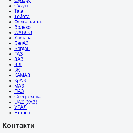
Субару
Сузукі
Tata
Тойота
Фольксваген
Вольво
WABCO
Yamaha
БелАЗ
Богдан
ГАЗ
ЗАЗ
ЗІЛ
ІЖ
КАМАЗ
КрАЗ
МАЗ
ПАЗ
Спецтехніка
UAZ (УАЗ)
УРАЛ
Еталон
Контакти