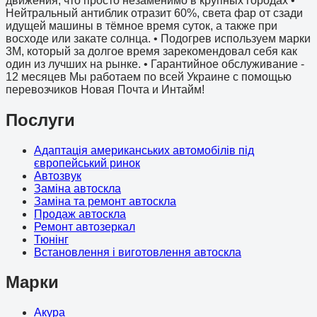
движения, что просто незаменимо в крупных городах •
Нейтральный антиблик отразит 60%, света фар от сзади
идущей машины в тёмное время суток, а также при
восходе или закате солнца. • Подогрев используем марки
3М, который за долгое время зарекомендовал себя как
один из лучших на рынке. • Гарантийное обслуживание -
12 месяцев Мы работаем по всей Украине с помощью
перевозчиков Новая Почта и Интайм!
Послуги
Адаптація американських автомобілів під
європейський ринок
Автозвук
Заміна автоскла
Заміна та ремонт автоскла
Продаж автоскла
Ремонт автозеркал
Тюнінг
Встановлення і виготовлення автоскла
Марки
Акура