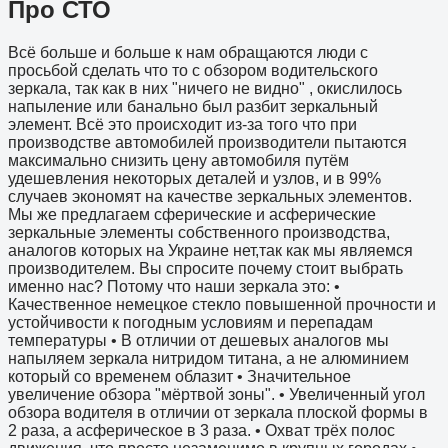
Про СТО
Всё больше и больше к нам обращаются люди с
просьбой сделать что то с обзором водительского
зеркала, так как в них "ничего не видно" , окислилось
напыление или банально был разбит зеркальный
элемент. Всё это происходит из-за того что при
производстве автомобилей производители пытаются
максимально снизить цену автомобиля путём
удешевления некоторых деталей и узлов, и в 99%
случаев экономят на качестве зеркальных элементов.
Мы же предлагаем сферические и асферические
зеркальные элементы собственного производства,
аналогов которых на Украине нет,так как мы являемся
производителем. Вы спросите почему стоит выбрать
именно нас? Потому что наши зеркала это: •
Качественное немецкое стекло повышенной прочности и
устойчивости к погодным условиям и перепадам
температуры • В отличии от дешевых аналогов мы
напыляем зеркала нитридом титана, а не алюминием
который со временем облазит • Значительное
увеличение обзора "мёртвой зоны". • Увеличенный угол
обзора водителя в отличии от зеркала плоской формы в
2 раза, а асферическое в 3 раза. • Охват трёх полос