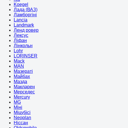
Koegel
Лада (ВАЗ)
Ламборгіні
Lancia
Landmark
Ленд ровер
Лексус
Ліфан
Лінкольн
Lohr
LORINSER
Mack
MAN
Мазераті
Майбах
Мазда
Макларен
Мерседес
Mercury
MG
Міні
Міцубісі
Neoplan
Ніссан
Oldsmobile