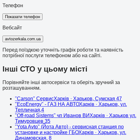
Телефон
Показати телефон
Вебсайт
avtozerkala.com.ua
Перед поїздкою уточніть графік роботи та наявність
потрібної послуги телефоном або на сайті.
Інші СТО у цьому місті
Порівняйте інші автосервіси та оберіть зручний за
розташуванням.
"Carson" Сервис
Харків
· Харьков, Сумская 47
"EcoEnergy" - ГАЗ НА АВТО
Харків
· Харьков, ул.
Тепличная,4
"Off-road Sistems" чп Иванов ВИ
Харків
· Харьков ул.
Тимуровцев 35
"Yota Avto" (Йота Авто) - сервисная станция по
установке и настройке ГБО
Харків
· Харьков, ул.
Динамовская, 8