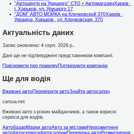
"Автоцентр на Урицкого" СТО + Автомагазин
Харків
·
г. Харьков, ул. Урицкого 17
"ДОМ" АВТО МОЙКА на Клочковской 370
Харків
·
Украина, Харьков , ул. Клочковская, 370
Актуальність даних
Запис оновлено
:
4 серп. 2026 р.
.
Дані ще не підтверджені представником компанії.
Повідомити про помилку
Підтвердити компанію
Ще для водія
Вживані авто
Перевірити авто
Знайти автосалон
cars
ua
.net
Вживані авто з різних майданчиків, а також корисні
сервіси для водіїв.
Автобазар
Марки авто
Авто за містами
Нерозмитнені
авто
Автосервіси
Автосалони
Перевірка авто
Розмитнення