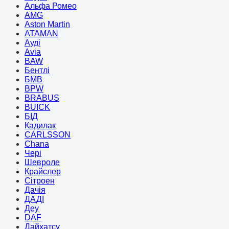
Альфа Ромео
AMG
Aston Martin
ATAMAN
Ауді
Avia
BAW
Бентлі
БМВ
BPW
BRABUS
BUICK
БІД
Кадилак
CARLSSON
Chana
Чері
Шевроле
Крайслер
Сітроен
Дачія
ДАДІ
Деу
DAF
Дайхатсу