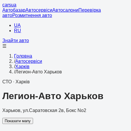
cars
ua
Автобазар
Автосервіси
Автосалони
Перевірка
авто
Розмитнення авто
UA
RU
Знайти авто
☰
Головна
/
Автосервіси
/
Харків
/
Легион-Авто Харьков
СТО
·
Харків
Легион-Авто Харьков
Харьков, ул.Саратовская 2в, Бокс No2
Показати мапу