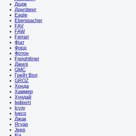
Додж
Донгфенг
Eagle
Eberspacher
FAV
FAW
Ferrari
Фіат
Форд
Фотон
Freightliner
Джилі
GMC
Грейт Вол
GROZ
Хонда
Хаммер
Хундай
Інфініті
Ісузу
Iveco
Джак
Ягуар
Jeep
Кіа