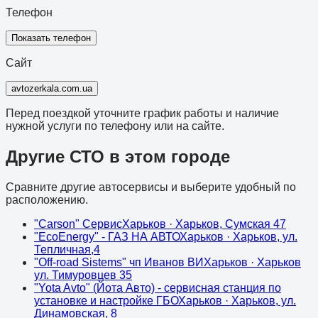
Телефон
Показать телефон
Сайт
avtozerkala.com.ua
Перед поездкой уточните график работы и наличие
нужной услуги по телефону или на сайте.
Другие СТО в этом городе
Сравните другие автосервисы и выберите удобный по
расположению.
"Carson" Сервис
Харьков
· Харьков, Сумская 47
"EcoEnergy" - ГАЗ НА АВТО
Харьков
· Харьков, ул.
Тепличная,4
"Off-road Sistems" чп Иванов ВИ
Харьков
· Харьков
ул. Тимуровцев 35
"Yota Avto" (Йота Авто) - сервисная станция по
установке и настройке ГБО
Харьков
· Харьков, ул.
Динамовская, 8