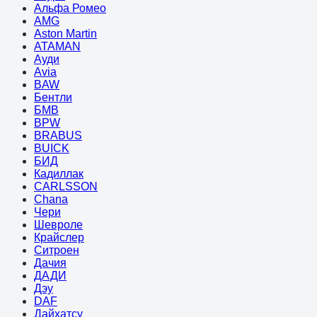
Альфа Ромео
AMG
Aston Martin
ATAMAN
Ауди
Avia
BAW
Бентли
БМВ
BPW
BRABUS
BUICK
БИД
Кадиллак
CARLSSON
Chana
Чери
Шевроле
Крайслер
Ситроен
Дачия
ДАДИ
Дэу
DAF
Дайхатсу