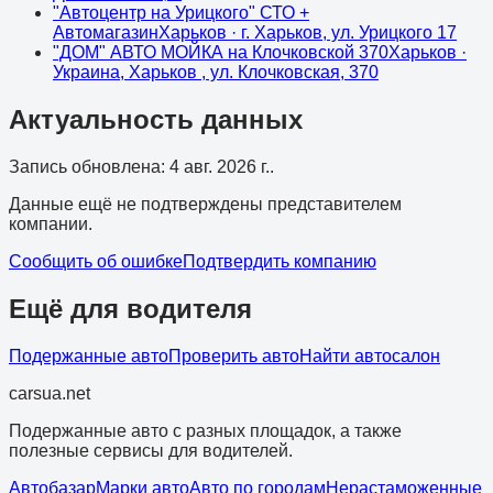
"Автоцентр на Урицкого" СТО +
Автомагазин
Харьков
· г. Харьков, ул. Урицкого 17
"ДОМ" АВТО МОЙКА на Клочковской 370
Харьков
·
Украина, Харьков , ул. Клочковская, 370
Актуальность данных
Запись обновлена
:
4 авг. 2026 г.
.
Данные ещё не подтверждены представителем
компании.
Сообщить об ошибке
Подтвердить компанию
Ещё для водителя
Подержанные авто
Проверить авто
Найти автосалон
cars
ua
.net
Подержанные авто с разных площадок, а также
полезные сервисы для водителей.
Автобазар
Марки авто
Авто по городам
Нерастаможенные