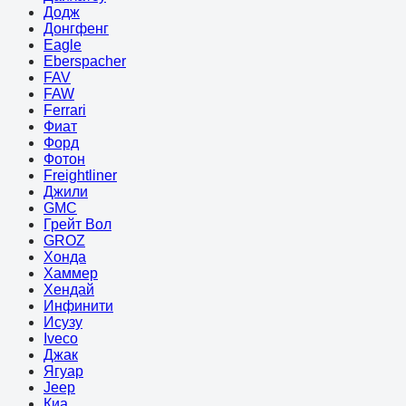
Додж
Донгфенг
Eagle
Eberspacher
FAV
FAW
Ferrari
Фиат
Форд
Фотон
Freightliner
Джили
GMC
Грейт Вол
GROZ
Хонда
Хаммер
Хендай
Инфинити
Исузу
Iveco
Джак
Ягуар
Jeep
Киа