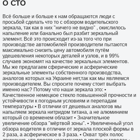
О СТО
Всё больше и больше к нам обращаются люди с
просьбой сделать что то с обзором водительского
зеркала, так как в них "ничего не видно" , окислилось
напыление или банально был разбит зеркальный
элемент. Всё это происходит из-за того что при
производстве автомобилей производители пытаются
максимально снизить цену автомобиля путём
удешевления некоторых деталей и узлов, и в 99%
случаев экономят на качестве зеркальных элементов.
Мы же предлагаем сферические и асферические
зеркальные элементы собственного производства,
аналогов которых на Украине нет,так как мы являемся
производителем. Вы спросите почему стоит выбрать
именно нас? Потому что наши зеркала это: •
Качественное немецкое стекло повышенной прочности и
устойчивости к погодным условиям и перепадам
температуры • В отличии от дешевых аналогов мы
напыляем зеркала нитридом титана, а не алюминием
который со временем облазит • Значительное
увеличение обзора "мёртвой зоны". • Увеличенный угол
обзора водителя в отличии от зеркала плоской формы в
2 раза, а асферическое в 3 раза. • Охват трёх полос