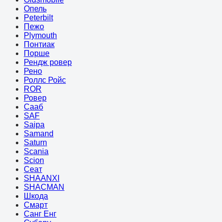
Опель
Peterbilt
Пежо
Plymouth
Понтиак
Порше
Рендж ровер
Рено
Роллс Ройс
ROR
Ровер
Сааб
SAF
Saipa
Samand
Saturn
Scania
Scion
Сеат
SHAANXI
SHACMAN
Шкода
Смарт
Санг Енг