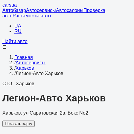
cars
ua
Автобазар
Автосервисы
Автосалоны
Проверка
авто
Растаможка авто
UA
RU
Найти авто
☰
Главная
/
Автосервисы
/
Харьков
/
Легион-Авто Харьков
СТО
·
Харьков
Легион-Авто Харьков
Харьков, ул.Саратовская 2в, Бокс No2
Показать карту