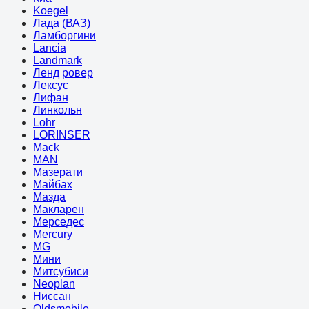
Koegel
Лада (ВАЗ)
Ламборгини
Lancia
Landmark
Ленд ровер
Лексус
Лифан
Линкольн
Lohr
LORINSER
Mack
MAN
Мазерати
Майбах
Мазда
Макларен
Мерседес
Mercury
MG
Мини
Митсубиси
Neoplan
Ниссан
Oldsmobile