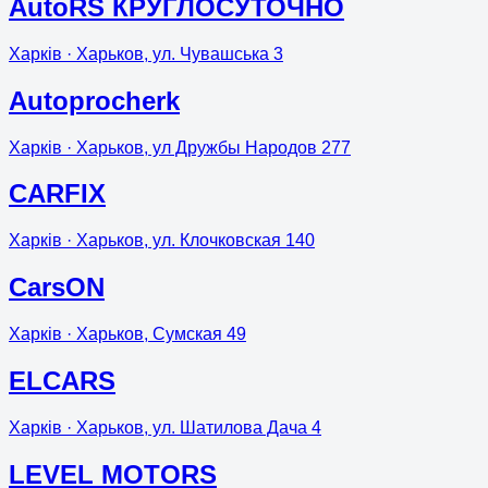
AutoRS КРУГЛОСУТОЧНО
Харків
· Харьков, ул. Чувашська 3
Autoprocherk
Харків
· Харьков, ул Дружбы Народов 277
CARFIX
Харків
· Харьков, ул. Клочковская 140
CarsON
Харків
· Харьков, Сумская 49
ELCARS
Харків
· Харьков, ул. Шатилова Дача 4
LEVEL MOTORS