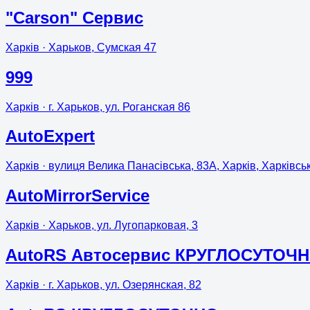
"Carson" Сервис
Харків
· Харьков, Сумская 47
999
Харків
· г. Харьков, ул. Роганская 86
AutoExpert
Харків
· вулиця Велика Панасівська, 83А, Харків, Харківсь
AutoMirrorService
Харків
· Харьков, ул. Лугопарковая, 3
AutoRS Автосервис КРУГЛОСУТО
Харків
· г. Харьков, ул. Озерянская, 82