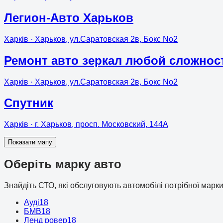
Легион-Авто Харьков
Харків
· Харьков, ул.Саратовская 2в, Бокс No2
Ремонт авто зеркал любой сложнос
Харків
· Харьков, ул.Саратовская 2в, Бокс No2
Спутник
Харків
· г. Харьков, просп. Московский, 144А
Показати мапу
Оберіть марку авто
Знайдіть СТО, які обслуговують автомобілі потрібної марки
Ауді
18
БМВ
18
Ленд ровер
18