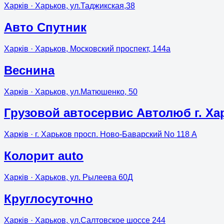
Харків
· Харьков, ул.Таджикская,38
Авто Спутник
Харків
· Харьков, Московский проспект, 144а
Веснина
Харків
· Харьков, ул.Матюшенко, 50
Грузовой автосервис Автолюб г. Ха
Харків
· г. Харьков просп. Ново-Баварский No 118 А
Колорит auto
Харків
· Харьков, ул. Рылеева 60Д
Круглосуточно
Харків
· Харьков, ул.Салтовское шоссе 244