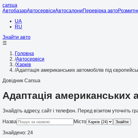
cars
ua
Автобазар
Автосервіси
Автосалони
Перевірка авто
Розмитн
UA
RU
Знайти авто
☰
Головна
/
Автосервіси
/
Харків
/
Адаптація американських автомобілів під європейсь
Довідник Carsua
Адаптація американських а
Знайдіть адресу, сайт і телефон. Перед візитом уточніть г
Назва
Місто
Знайти
Знайдено
:
24