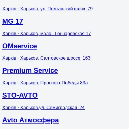
Харків
· Харьков, ул. Полтавский шлях, 79
MG 17
Харків
· Харьков, мало - Гончаровская 17
OMservice
Харків
· Харьков, Салтовское шоссе, 163
Premium Service
Харків
· Харьков, Проспект Победы 83а
STO-AVTO
Харків
· Харьков.ул. Семиградская .24
Аvto Aтмосфера