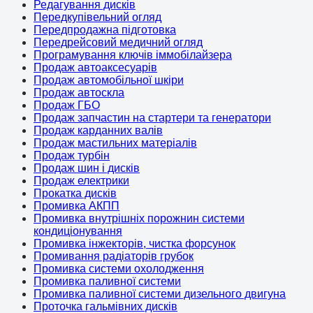
Редагування дисків
Передкупівельний огляд
Передпродажна підготовка
Передрейсовий медичний огляд
Програмування ключів іммобілайзера
Продаж автоаксесуарів
Продаж автомобільної шкіри
Продаж автоскла
Продаж ГБО
Продаж запчастин на стартери та генератори
Продаж карданних валів
Продаж мастильних матеріалів
Продаж турбін
Продаж шин і дисків
Продаж електрики
Прокатка дисків
Промивка АКПП
Промивка внутрішніх порожнин системи
кондиціонування
Промивка інжекторів, чистка форсунок
Промивання радіаторів грубок
Промивка системи охолодження
Промивка паливної системи
Промивка паливної системи дизельного двигуна
Проточка гальмівних дисків