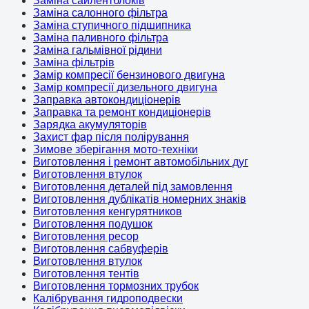
Заміна сайлентблоків
Заміна салонного фільтра
Заміна ступичного підшипника
Заміна паливного фільтра
Заміна гальмівної рідини
Заміна фільтрів
Замір компресії бензинового двигуна
Замір компресії дизельного двигуна
Заправка автокондиціонерів
Заправка та ремонт кондиціонерів
Зарядка акумуляторів
Захист фар після полірування
Зимове зберігання мото-техніки
Виготовлення і ремонт автомобільних дуг
Виготовлення втулок
Виготовлення деталей під замовлення
Виготовлення дублікатів номерних знаків
Виготовлення кенгурятников
Виготовлення подушок
Виготовлення ресор
Виготовлення сабвуферів
Виготовлення втулок
Виготовлення тентів
Виготовлення тормозних трубок
Калібрування гидроподвески