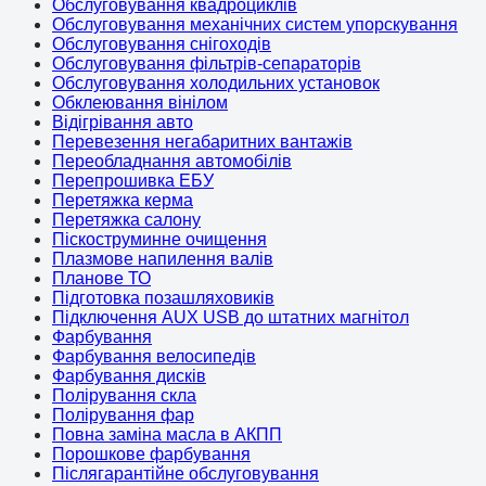
Обслуговування квадроциклів
Обслуговування механічних систем упорскування
Обслуговування снігоходів
Обслуговування фільтрів-сепараторів
Обслуговування холодильних установок
Обклеювання вінілом
Відігрівання авто
Перевезення негабаритних вантажів
Переобладнання автомобілів
Перепрошивка ЕБУ
Перетяжка керма
Перетяжка салону
Піскоструминне очищення
Плазмове напилення валів
Планове ТО
Підготовка позашляховиків
Підключення AUX USB до штатних магнітол
Фарбування
Фарбування велосипедів
Фарбування дисків
Полірування скла
Полірування фар
Повна заміна масла в АКПП
Порошкове фарбування
Післягарантійне обслуговування