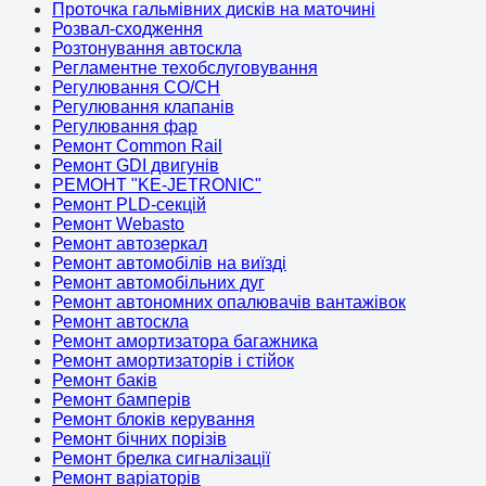
Проточка гальмівних дисків на маточині
Розвал-сходження
Розтонування автоскла
Регламентне техобслуговування
Регулювання CO/CH
Регулювання клапанів
Регулювання фар
Ремонт Common Rail
Ремонт GDI двигунів
РЕМОНТ "KE-JETRONIC"
Ремонт PLD-секцій
Ремонт Webasto
Ремонт автозеркал
Ремонт автомобілів на виїзді
Ремонт автомобільних дуг
Ремонт автономних опалювачів вантажівок
Ремонт автоскла
Ремонт амортизатора багажника
Ремонт амортизаторів і стійок
Ремонт баків
Ремонт бамперів
Ремонт блоків керування
Ремонт бічних порізів
Ремонт брелка сигналізації
Ремонт варіаторів