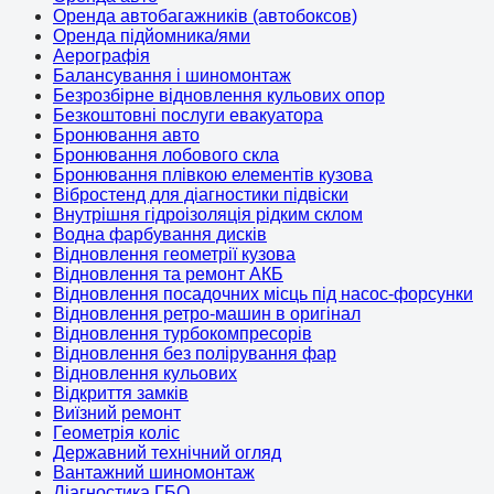
Оренда автобагажників (автобоксов)
Оренда підйомника/ями
Аерографія
Балансування і шиномонтаж
Безрозбірне відновлення кульових опор
Безкоштовні послуги евакуатора
Бронювання авто
Бронювання лобового скла
Бронювання плівкою елементів кузова
Вібростенд для діагностики підвіски
Внутрішня гідроізоляція рідким склом
Водна фарбування дисків
Відновлення геометрії кузова
Відновлення та ремонт АКБ
Відновлення посадочних місць під насос-форсунки
Відновлення ретро-машин в оригінал
Відновлення турбокомпресорів
Відновлення без полірування фар
Відновлення кульових
Відкриття замків
Виїзний ремонт
Геометрія коліс
Державний технічний огляд
Вантажний шиномонтаж
Діагностика ГБО