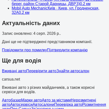
берег, район Старой Дарницы, ДВРЗ)
0.2
км
Mobil Auto Mechanic
Київ
· Киев, ул. Гродненская,
32А
0.2
км
Актуальність даних
Запис оновлено
:
4 серп. 2026 р.
.
Дані ще не підтверджені представником компанії.
Повідомити про помилку
Підтвердити компанію
Ще для водія
Вживані авто
Перевірити авто
Знайти автосалон
cars
ua
.net
Вживані авто з різних майданчиків, а також корисні
сервіси для водіїв.
Автобазар
Марки авто
Авто за містами
Нерозмитнені
авто
Автосервіси
Автосалони
Перевірка авто
Розмитнення
авто
Про Carsua
Зв’язатися з нами