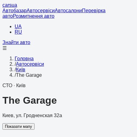
cars
ua
Автобазар
Автосервіси
Автосалони
Перевірка
авто
Розмитнення авто
UA
RU
Знайти авто
☰
Головна
/
Автосервіси
/
Київ
/
The Garage
СТО
·
Київ
The Garage
Киев, ул. Гродненская 32а
Показати мапу