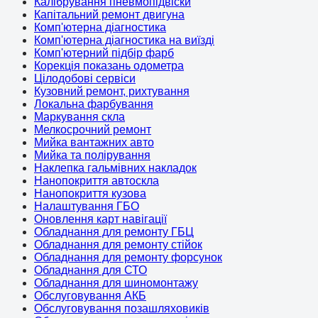
Калібрування пневмопідвіски
Капітальний ремонт двигуна
Комп'ютерна діагностика
Комп'ютерна діагностика на виїзді
Комп'ютерний підбір фарб
Корекція показань одометра
Цілодобові сервіси
Кузовний ремонт, рихтування
Локальна фарбування
Маркування скла
Мелкосрочний ремонт
Мийка вантажних авто
Мийка та полірування
Наклепка гальмівних накладок
Нанопокриття автоскла
Нанопокриття кузова
Налаштування ГБО
Оновлення карт навігації
Обладнання для ремонту ГБЦ
Обладнання для ремонту стійок
Обладнання для ремонту форсунок
Обладнання для СТО
Обладнання для шиномонтажу
Обслуговування АКБ
Обслуговування позашляховиків