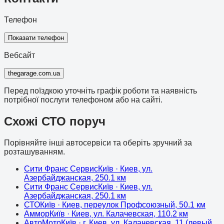
Телефон
Показати телефон
Вебсайт
thegarage.com.ua
Перед поїздкою уточніть графік роботи та наявність
потрібної послуги телефоном або на сайті.
Схожі СТО поруч
Порівняйте інші автосервіси та оберіть зручний за
розташуванням.
Сити Франс Сервис
Київ
· Киев, ул.
Азербайджанская, 25
0.1
км
Сити Франс Сервис
Київ
· Киев, ул.
Азербайджанская, 25
0.1
км
СТО
Київ
· Киев, переулок Профсоюзный, 5
0.1
км
Аммор
Київ
· Киев, ул. Калачевская, 11
0.2
км
АвтоМото
Київ
· г. Киев, ул. Калачевская, 11 (левый