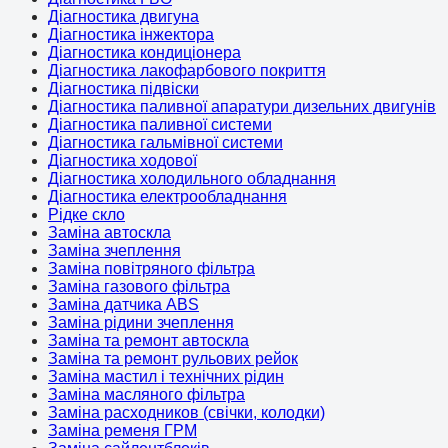
Діагностика двигуна
Діагностика інжектора
Діагностика кондиціонера
Діагностика лакофарбового покриття
Діагностика підвіски
Діагностика паливної апаратури дизельних двигунів
Діагностика паливної системи
Діагностика гальмівної системи
Діагностика ходової
Діагностика холодильного обладнання
Діагностика електрообладнання
Рідке скло
Заміна автоскла
Заміна зчеплення
Заміна повітряного фільтра
Заміна газового фільтра
Заміна датчика ABS
Заміна рідини зчеплення
Заміна та ремонт автоскла
Заміна та ремонт рульових рейок
Заміна мастил і технічних рідин
Заміна масляного фільтра
Заміна расходников (свічки, колодки)
Заміна ременя ГРМ