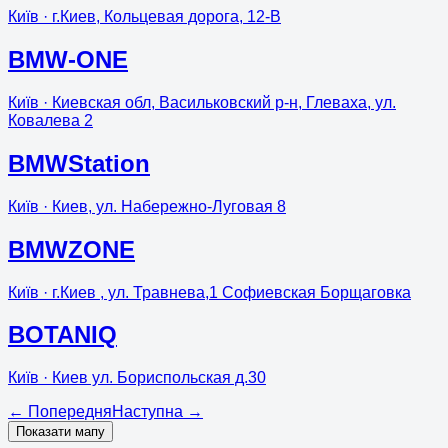
Київ
· г.Киев, Кольцевая дорога, 12-В
BMW-ONE
Київ
· Киевская обл, Васильковский р-н, Глеваха, ул.
Ковалева 2
BMWStation
Київ
· Киев, ул. Набережно-Луговая 8
BMWZONE
Київ
· г.Киев , ул. Травнева,1 Cофиевская Борщаговка
BOTANIQ
Київ
· Киев ул. Бориспольская д.30
←
Попередня
Наступна
→
Показати мапу