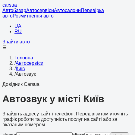
cars
ua
Автобазар
Автосервіси
Автосалони
Перевірка
авто
Розмитнення авто
UA
RU
Знайти авто
☰
Головна
/
Автосервіси
/
Київ
/
Автозвук
Довідник Carsua
Автозвук у місті Київ
Знайдіть адресу, сайт і телефон. Перед візитом уточніть
графік роботи та доступність послуг на сайті або за
вказаним номером.