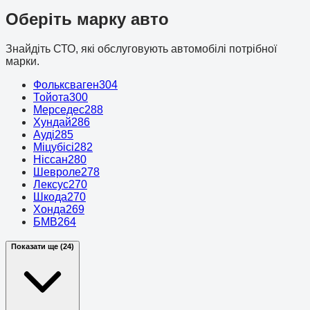
Оберіть марку авто
Знайдіть СТО, які обслуговують автомобілі потрібної
марки.
Фольксваген
304
Тойота
300
Мерседес
288
Хундай
286
Ауді
285
Міцубісі
282
Ніссан
280
Шевроле
278
Лексус
270
Шкода
270
Хонда
269
БМВ
264
Показати ще (24)