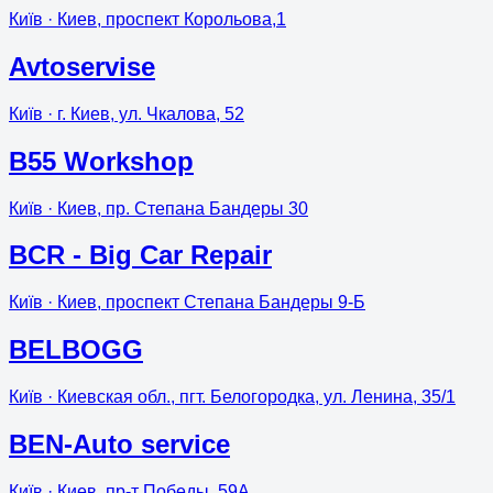
Київ
· Киев, проспект Корольова,1
Avtoservise
Київ
· г. Киев, ул. Чкалова, 52
B55 Workshop
Київ
· Киев, пр. Степана Бандеры 30
BCR - Big Car Repair
Київ
· Киев, проспект Степана Бандеры 9-Б
BELBOGG
Київ
· Киевская обл., пгт. Белогородка, ул. Ленина, 35/1
BEN-Auto service
Київ
· Киев, пр-т Победы, 59А