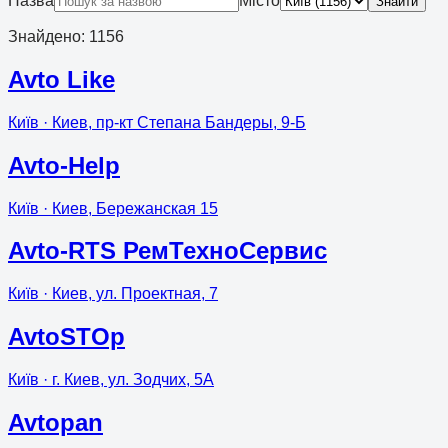
Назва
Місто
Знайти
Знайдено
:
1156
Avto Like
Київ
· Киев, пр-кт Степана Бандеры, 9-Б
Avto-Help
Київ
· Киев, Бережанская 15
Avto-RTS РемТехноСервис
Київ
· Киев, ул. Проектная, 7
AvtoSTOp
Київ
· г. Киев, ул. Зодчих, 5А
Avtopan