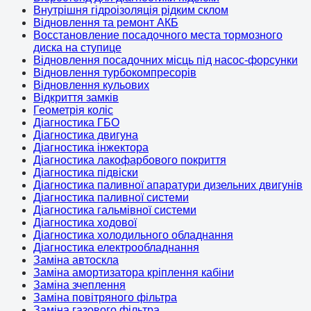
Внутрішня гідроізоляція рідким склом
Відновлення та ремонт АКБ
Восстановление посадочного места тормозного
диска на ступице
Відновлення посадочних місць під насос-форсунки
Відновлення турбокомпресорів
Відновлення кульових
Відкриття замків
Геометрія коліс
Діагностика ГБО
Діагностика двигуна
Діагностика інжектора
Діагностика лакофарбового покриття
Діагностика підвіски
Діагностика паливної апаратури дизельних двигунів
Діагностика паливної системи
Діагностика гальмівної системи
Діагностика ходової
Діагностика холодильного обладнання
Діагностика електрообладнання
Заміна автоскла
Заміна амортизатора кріплення кабіни
Заміна зчеплення
Заміна повітряного фільтра
Заміна газового фільтра