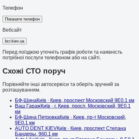
Телефон
Показати телефон
Вебсайт
bcr.kiev.ua
Перед поїздкою уточніть графік роботи та наявність
потрібної послуги телефоном або на сайті.
Схожі СТО поруч
Порівняйте інші автосервіси та оберіть зручний за
розташуванням.
БФ-Шина
Київ
· Киев, проспект Московский 9Е
0.1
км
Ваш Гараж
Київ
· г. Киев, просп. Московский, 9Е
0.1
км
БФ-Шина Петровка
Київ
· Киев, пр-т Московский,
9Е
0.1
км
AUTO DENT KIEV
Київ
· Киев, проспект Степана
Бандеры, 9б
0.1
км