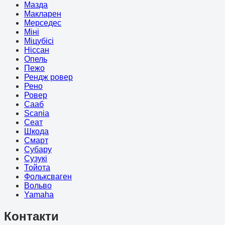
Мазда
Макларен
Мерседес
Міні
Міцубісі
Ніссан
Опель
Пежо
Рендж ровер
Рено
Ровер
Сааб
Scania
Сеат
Шкода
Смарт
Субару
Сузукі
Тойота
Фольксваген
Вольво
Yamaha
Контакти