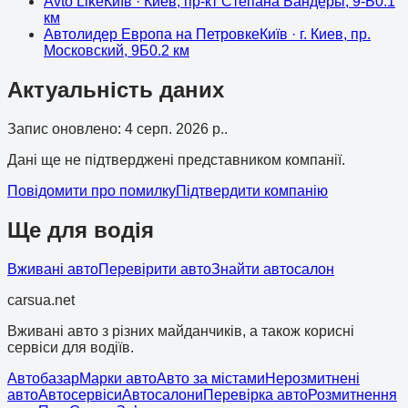
Avto Like
Київ
· Киев, пр-кт Степана Бандеры, 9-Б
0.1
км
Автолидер Европа на Петровке
Київ
· г. Киев, пр.
Московский, 9Б
0.2
км
Актуальність даних
Запис оновлено
:
4 серп. 2026 р.
.
Дані ще не підтверджені представником компанії.
Повідомити про помилку
Підтвердити компанію
Ще для водія
Вживані авто
Перевірити авто
Знайти автосалон
cars
ua
.net
Вживані авто з різних майданчиків, а також корисні
сервіси для водіїв.
Автобазар
Марки авто
Авто за містами
Нерозмитнені
авто
Автосервіси
Автосалони
Перевірка авто
Розмитнення