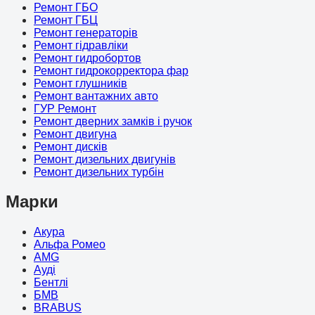
Ремонт ГБО
Ремонт ГБЦ
Ремонт генераторів
Ремонт гідравліки
Ремонт гидробортов
Ремонт гидрокорректора фар
Ремонт глушників
Ремонт вантажних авто
ГУР Ремонт
Ремонт дверних замків і ручок
Ремонт двигуна
Ремонт дисків
Ремонт дизельних двигунів
Ремонт дизельних турбін
Марки
Акура
Альфа Ромео
AMG
Ауді
Бентлі
БМВ
BRABUS