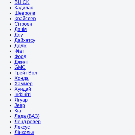
BUICK
Кадилак
Шевроле
Крайслер
Сітроен
Дачія
Деу
Дайхатсу
Додж
Фіат
Форд
Джилі
GMC
Грейт Вол
Хонда
Хаммер
Хундай
Інфініті
Ягуар
Jeep
Кіа
Лада (ВАЗ)
Ленд ровер
Лексус
Лінкольн