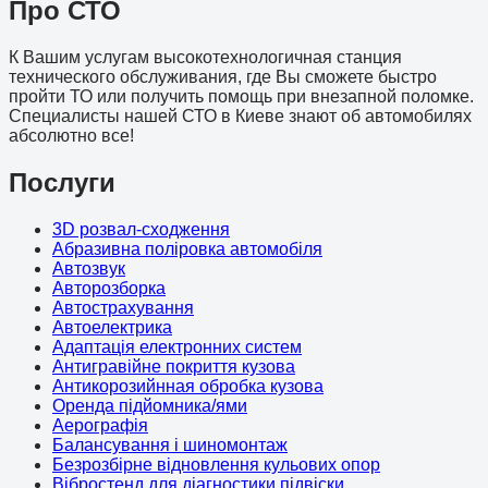
Про СТО
К Вашим услугам высокотехнологичная станция
технического обслуживания, где Вы сможете быстро
пройти ТО или получить помощь при внезапной поломке.
Специалисты нашей СТО в Киеве знают об автомобилях
абсолютно все!
Послуги
3D розвал-сходження
Абразивна поліровка автомобіля
Автозвук
Авторозборка
Автострахування
Автоелектрика
Адаптація електронних систем
Антигравійне покриття кузова
Антикорозийнная обробка кузова
Оренда підйомника/ями
Аерографія
Балансування і шиномонтаж
Безрозбірне відновлення кульових опор
Вібростенд для діагностики підвіски