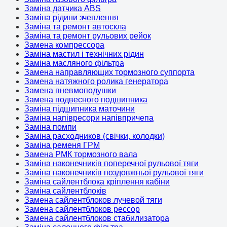
Заміна датчика ABS
Заміна рідини зчеплення
Заміна та ремонт автоскла
Заміна та ремонт рульових рейок
Замена компрессора
Заміна мастил і технічних рідин
Заміна масляного фільтра
Замена направляющих тормозного суппорта
Замена натяжного ролика генератора
Замена пневмоподушки
Замена подвесного подшипника
Заміна підшипника маточини
Заміна напівресори напівпричепа
Заміна помпи
Заміна расходников (свічки, колодки)
Заміна ременя ГРМ
Замена РМК тормозного вала
Заміна наконечників поперечної рульової тяги
Заміна наконечників поздовжньої рульової тяги
Заміна сайлентблока кріплення кабіни
Заміна сайлентблоків
Замена сайлентблоков лучевой тяги
Замена сайлентблоков рессор
Замена сайлентблоков стабилизатора