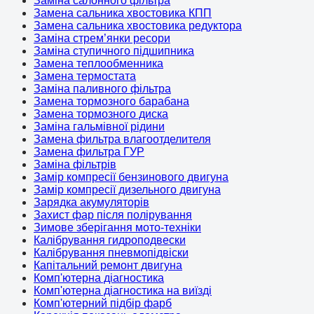
Заміна салонного фільтра
Замена сальника хвостовика КПП
Замена сальника хвостовика редуктора
Заміна стрем’янки ресори
Заміна ступичного підшипника
Замена теплообменника
Замена термостата
Заміна паливного фільтра
Замена тормозного барабана
Замена тормозного диска
Заміна гальмівної рідини
Замена фильтра влагоотделителя
Замена фильтра ГУР
Заміна фільтрів
Замір компресії бензинового двигуна
Замір компресії дизельного двигуна
Зарядка акумуляторів
Захист фар після полірування
Зимове зберігання мото-техніки
Калібрування гидроподвески
Калібрування пневмопідвіски
Капітальний ремонт двигуна
Комп'ютерна діагностика
Комп'ютерна діагностика на виїзді
Комп'ютерний підбір фарб