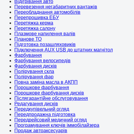
Відігрівання авто
Перевезення негабаритних вантажів
Переобладнання автомобілів
Перепрошивка ЕБУ
Перетяжка керма
Перетяжка салону
Плазмове напилення валів
Планове ТО
Підготовка позашляховиків
Підключення AUX USB до штатних магнітол
Фарбування
Фарбування велосипедів
Фарбування дисків
Полірування скла
Полірування фар
Повна заміна масла в АКПП
Порошкове фарбування
Порошкове фарбування дисків
Післягарантійне обслуговування
Редагування дисків
Передкупівельний огляд
Передпродажна підготовка
Передрейсовий медичний огляд
Програмування ключів іммобілайзера
Продаж автоаксесуарів