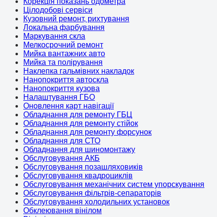
Корекція показань одометра
Цілодобові сервіси
Кузовний ремонт, рихтування
Локальна фарбування
Маркування скла
Мелкосрочний ремонт
Мийка вантажних авто
Мийка та полірування
Наклепка гальмівних накладок
Нанопокриття автоскла
Нанопокриття кузова
Налаштування ГБО
Оновлення карт навігації
Обладнання для ремонту ГБЦ
Обладнання для ремонту стійок
Обладнання для ремонту форсунок
Обладнання для СТО
Обладнання для шиномонтажу
Обслуговування АКБ
Обслуговування позашляховиків
Обслуговування квадроциклів
Обслуговування механічних систем упорскування
Обслуговування фільтрів-сепараторів
Обслуговування холодильних установок
Обклеювання вінілом