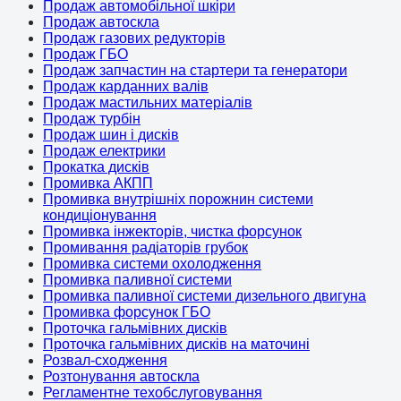
Продаж автомобільної шкіри
Продаж автоскла
Продаж газових редукторів
Продаж ГБО
Продаж запчастин на стартери та генератори
Продаж карданних валів
Продаж мастильних матеріалів
Продаж турбін
Продаж шин і дисків
Продаж електрики
Прокатка дисків
Промивка АКПП
Промивка внутрішніх порожнин системи
кондиціонування
Промивка інжекторів, чистка форсунок
Промивання радіаторів грубок
Промивка системи охолодження
Промивка паливної системи
Промивка паливної системи дизельного двигуна
Промивка форсунок ГБО
Проточка гальмівних дисків
Проточка гальмівних дисків на маточині
Розвал-сходження
Розтонування автоскла
Регламентне техобслуговування