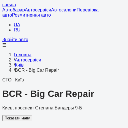
cars
ua
Автобазар
Автосервіси
Автосалони
Перевірка
авто
Розмитнення авто
UA
RU
Знайти авто
☰
Головна
/
Автосервіси
/
Київ
/
BCR - Big Car Repair
СТО
·
Київ
BCR - Big Car Repair
Киев, проспект Степана Бандеры 9-Б
Показати мапу