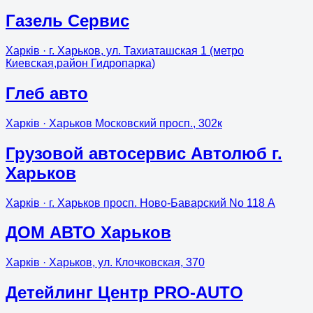
Газель Сервис
Харків
· г. Харьков, ул. Тахиаташская 1 (метро
Киевская,район Гидропарка)
Глеб авто
Харків
· Харьков Московский просп., 302к
Грузовой автосервис Автолюб г.
Харьков
Харків
· г. Харьков просп. Ново-Баварский No 118 А
ДОМ АВТО Харьков
Харків
· Харьков, ул. Клочковская, 370
Детейлинг Центр PRO-AUTO