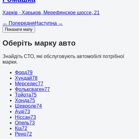
Харків
· Харьков, Мерефянское шоссе, 21
←
Попередня
Наступна
→
Показати мапу
Оберіть марку авто
Знайдіть СТО, які обслуговують автомобілі потрібної
марки.
Форд
79
Хундай
78
Мерседес
77
Фольксваген
77
Тойота
75
Хонда
75
Шевроле
74
Ауді
73
Ніссан
73
Опель
73
Кіа
72
Рено
72