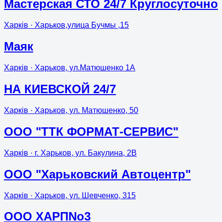
Мастерская СТО 24/7 Круглосуточно
Харків
· Харьков,улица Бучмы ,15
Маяк
Харків
· Харьков, ул.Матюшенко 1А
НА КИЕВСКОЙ 24/7
Харків
· Харьков, ул. Матюшенко, 50
ООО "ТТК ФОРМАТ-СЕРВИС"
Харків
· г. Харьков, ул. Бакулина, 2В
ООО "Харьковский Автоцентр"
Харків
· Харьков, ул. Шевченко, 315
ООО ХАРПNo3