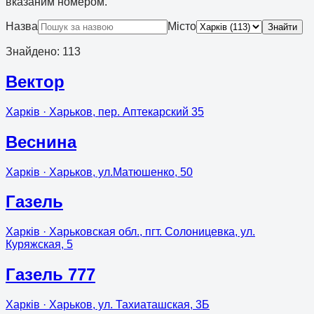
вказаним номером.
Назва
Місто
Знайти
Знайдено
:
113
Вектор
Харків
· Харьков, пер. Аптекарский 35
Веснина
Харків
· Харьков, ул.Матюшенко, 50
Газель
Харків
· Харьковская обл., пгт. Солоницевка, ул.
Куряжская, 5
Газель 777
Харків
· Харьков, ул. Тахиаташская, 3Б