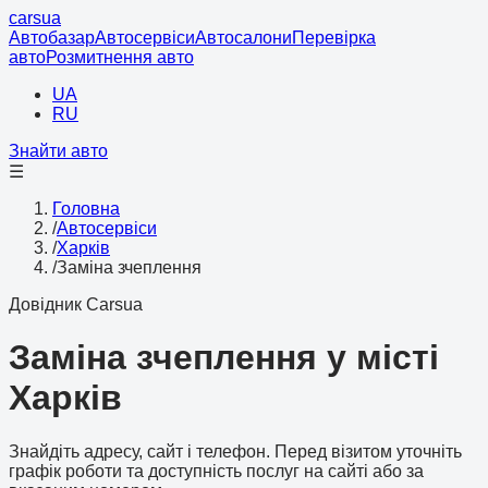
cars
ua
Автобазар
Автосервіси
Автосалони
Перевірка
авто
Розмитнення авто
UA
RU
Знайти авто
☰
Головна
/
Автосервіси
/
Харків
/
Заміна зчеплення
Довідник Carsua
Заміна зчеплення у місті
Харків
Знайдіть адресу, сайт і телефон. Перед візитом уточніть
графік роботи та доступність послуг на сайті або за