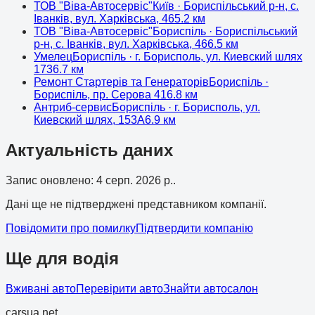
ТОВ "Віва-Автосервіс"
Київ
· Бориспільський р-н, с.
Іванків, вул. Харківська, 46
5.2
км
ТОВ "Віва-Автосервіс"
Бориспіль
· Бориспільський
р-н, с. Іванків, вул. Харківська, 46
6.5
км
Умелец
Бориспіль
· г. Борисполь, ул. Киевский шлях
173
6.7
км
Ремонт Стартерів та Генераторів
Бориспіль
·
Бориспіль, пр. Серова 41
6.8
км
Антриб-сервис
Бориспіль
· г. Борисполь, ул.
Киевский шлях, 153А
6.9
км
Актуальність даних
Запис оновлено
:
4 серп. 2026 р.
.
Дані ще не підтверджені представником компанії.
Повідомити про помилку
Підтвердити компанію
Ще для водія
Вживані авто
Перевірити авто
Знайти автосалон
cars
ua
.net