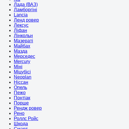
Лада (ВАЗ)
Ламборгіні
Lancia
Ленд ровер
Лексус
Ліфан
Лінкольн
Мазераті
Майбах
Мазда
Мерседес
Mercury
Міні
Міцубісі
Neoplan
Ніссан
Опель
Пежо
Понтіак
Порше
Рендж ровер
Рено
Роллс Ройс
Шкода
Смарт