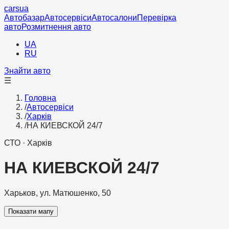
cars
ua
Автобазар
Автосервіси
Автосалони
Перевірка
авто
Розмитнення авто
UA
RU
Знайти авто
☰
Головна
/
Автосервіси
/
Харків
/
НА КИЕВСКОЙ 24/7
СТО
·
Харків
НА КИЕВСКОЙ 24/7
Харьков, ул. Матюшенко, 50
Показати мапу