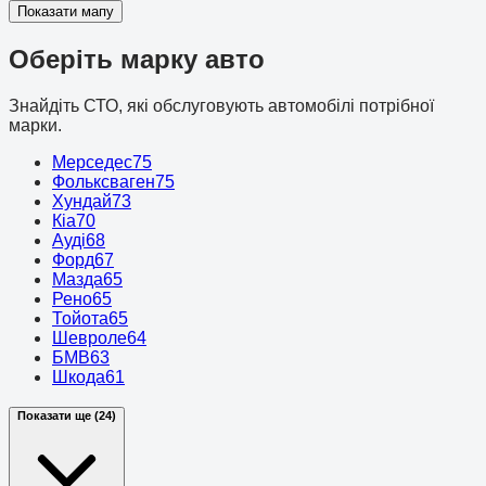
Показати мапу
Оберіть марку авто
Знайдіть СТО, які обслуговують автомобілі потрібної
марки.
Мерседес
75
Фольксваген
75
Хундай
73
Кіа
70
Ауді
68
Форд
67
Мазда
65
Рено
65
Тойота
65
Шевроле
64
БМВ
63
Шкода
61
Показати ще (24)