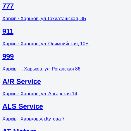
777
Харків
· Харьков, ул Тахиаташская, 3Б
911
Харків
· Харьков, ул. Олимпийская, 10Б
999
Харків
· г. Харьков, ул. Роганская 86
A/R Service
Харків
· Харьков, ул. Ангарская 14
ALS Service
Харків
· Харьков,ул.Кутова 7