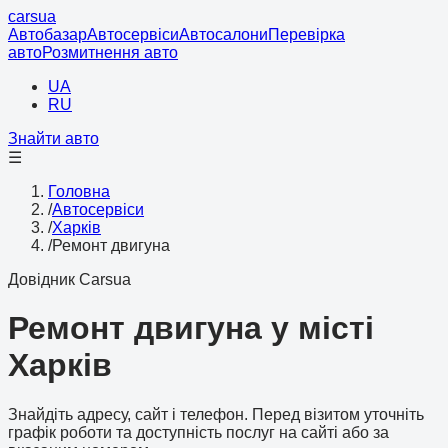
cars
ua
Автобазар
Автосервіси
Автосалони
Перевірка
авто
Розмитнення авто
UA
RU
Знайти авто
☰
Головна
/
Автосервіси
/
Харків
/
Ремонт двигуна
Довідник Carsua
Ремонт двигуна у місті
Харків
Знайдіть адресу, сайт і телефон. Перед візитом уточніть
графік роботи та доступність послуг на сайті або за