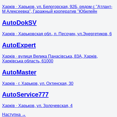
Харків
· Харьков, ул. Белогорская, 92Б, рядом с "Атлант-
М Алексеевка", Гаражный кооператив "Юбилейн
AutoDokSV
Харків
· Харьковская обл., п. Песочин, ул.Энергетиков, 6
AutoExpert
Харків
· вулиця Велика Панасівська, 83А, Харків,
Харківська область, 61000
AutoMaster
Харків
· г. Харьков, ул. Охтинская, 30
AutoService777
Харків
· Харьков, ул. Золочевская, 4
Наступна
→