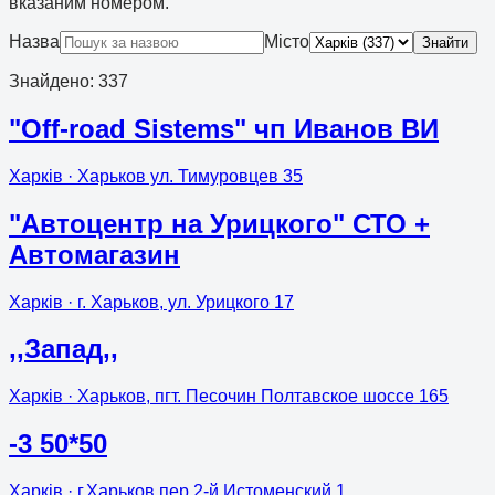
вказаним номером.
Назва
Місто
Знайти
Знайдено
:
337
"Off-road Sistems" чп Иванов ВИ
Харків
· Харьков ул. Тимуровцев 35
"Автоцентр на Урицкого" СТО +
Автомагазин
Харків
· г. Харьков, ул. Урицкого 17
,,Запад,,
Харків
· Харьков, пгт. Песочин Полтавское шоссе 165
-3 50*50
Харків
· г.Харьков пер 2-й Истоменский 1