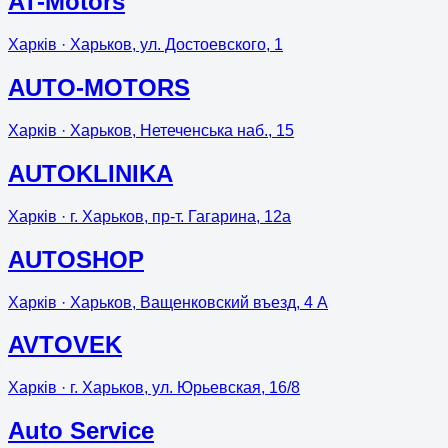
AT-Motors
Харків
· Харьков, ул. Достоевского, 1
AUTO-MOTORS
Харків
· Харьков, Нетеченська наб., 15
AUTOKLINIKA
Харків
· г. Харьков, пр-т. Гагарина, 12а
AUTOSHOP
Харків
· Харьков, Ващенковский въезд, 4 А
AVTOVEK
Харків
· г. Харьков, ул. Юрьевская, 16/8
Auto Service