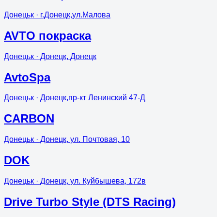
Донецьк
· г.Донецк,ул.Малова
AVTO покраска
Донецьк
· Донецк, Донецк
AvtoSpa
Донецьк
· Донецк,пр-кт Ленинский 47-Д
CARBON
Донецьк
· Донецк, ул. Почтовая, 10
DOK
Донецьк
· Донецк, ул. Куйбышева, 172в
Drive Turbo Style (DTS Racing)