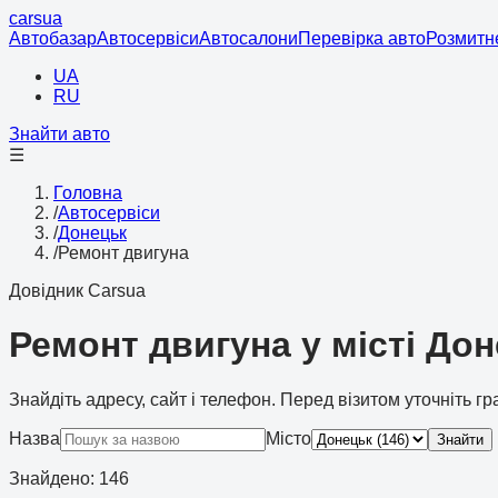
cars
ua
Автобазар
Автосервіси
Автосалони
Перевірка авто
Розмитн
UA
RU
Знайти авто
☰
Головна
/
Автосервіси
/
Донецьк
/
Ремонт двигуна
Довідник Carsua
Ремонт двигуна у місті До
Знайдіть адресу, сайт і телефон. Перед візитом уточніть г
Назва
Місто
Знайти
Знайдено
:
146