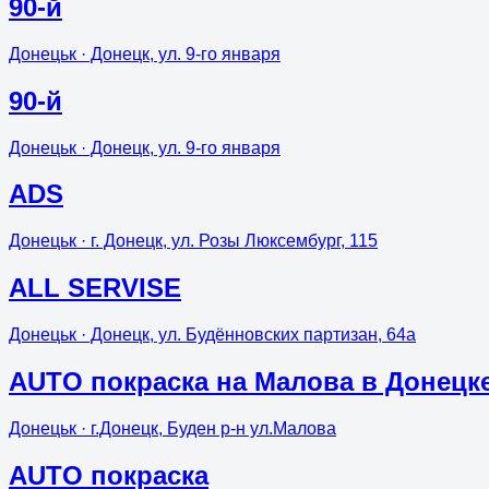
90-й
Донецьк
· Донецк, ул. 9-го января
90-й
Донецьк
· Донецк, ул. 9-го января
ADS
Донецьк
· г. Донецк, ул. Розы Люксембург, 115
ALL SERVISE
Донецьк
· Донецк, ул. Будённовских партизан, 64а
AUTO покраска на Малова в Донецк
Донецьк
· г.Донецк, Буден р-н ул.Малова
AUTO покраска