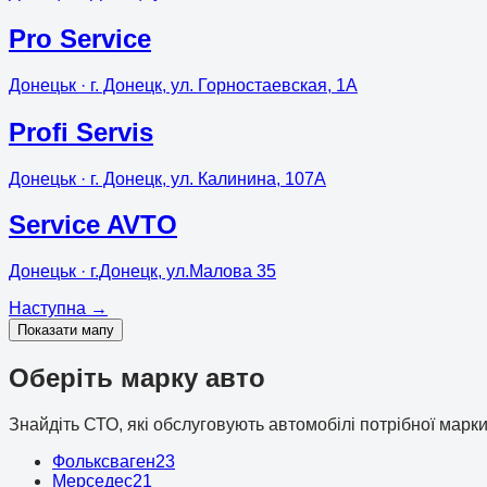
Pro Service
Донецьк
· г. Донецк, ул. Горностаевская, 1А
Profi Servis
Донецьк
· г. Донецк, ул. Калинина, 107А
Service AVTO
Донецьк
· г.Донецк, ул.Малова 35
Наступна
→
Показати мапу
Оберіть марку авто
Знайдіть СТО, які обслуговують автомобілі потрібної марки
Фольксваген
23
Мерседес
21