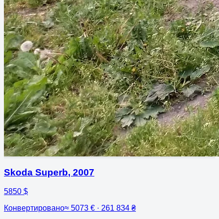
Skoda Superb
,
2007
5850 $
Конвертировано
≈
5073 € · 261 834 ₴