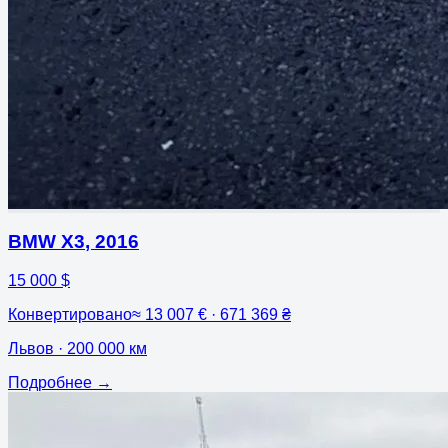
BMW X3
,
2016
15 000 $
Конвертировано
≈
13 007 € · 671 369 ₴
Львов
· 200 000 км
Подробнее
→