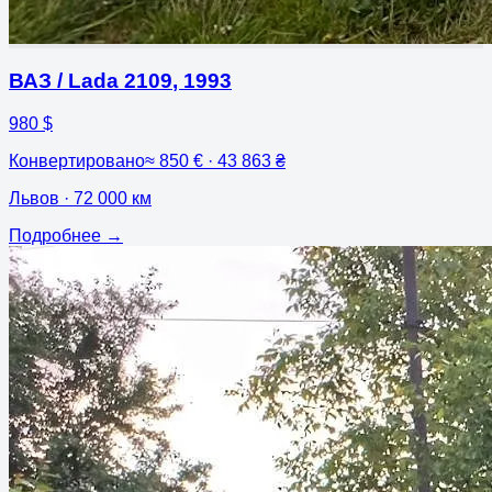
ВАЗ / Lada 2109
,
1993
980 $
Конвертировано
≈
850 € · 43 863 ₴
Львов
· 72 000 км
Подробнее
→