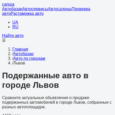
cars
ua
Автобазар
Автосервисы
Автосалоны
Проверка
авто
Растаможка авто
UA
RU
Найти авто
☰
Главная
/
Автобазар
/
Авто по городам
/
Львов
Подержанные авто в
городе Львов
Сравните актуальные объявления о продаже
подержанных автомобилей в городе Львов, собранные с
разных автоплощадок.