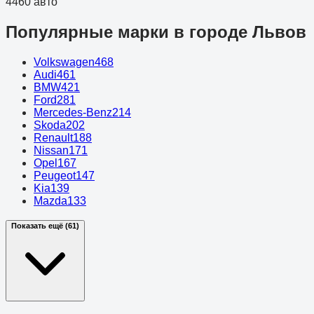
4460 авто
Популярные марки в городе Львов
Volkswagen
468
Audi
461
BMW
421
Ford
281
Mercedes-Benz
214
Skoda
202
Renault
188
Nissan
171
Opel
167
Peugeot
147
Kia
139
Mazda
133
Показать ещё (61)