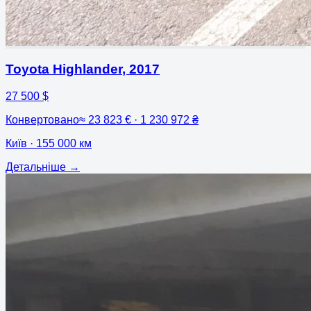
Toyota Highlander
,
2017
27 500 $
Конвертовано
≈
23 823 € · 1 230 972 ₴
Київ
· 155 000 км
Детальніше
→