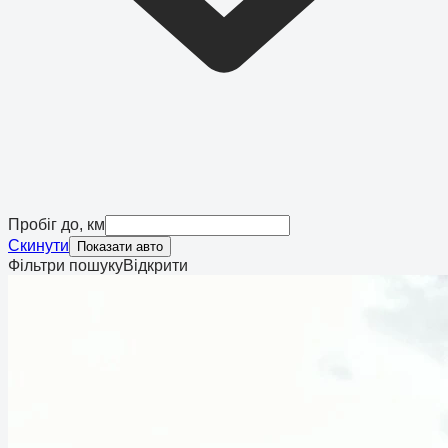
Пробіг до, км
Скинути
Показати авто
Фільтри пошуку
Відкрити