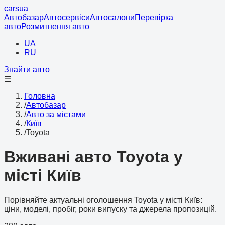
cars
ua
Автобазар
Автосервіси
Автосалони
Перевірка
авто
Розмитнення авто
UA
RU
Знайти авто
☰
Головна
/
Автобазар
/
Авто за містами
/
Київ
/
Toyota
Вживані авто Toyota у
місті Київ
Порівняйте актуальні оголошення Toyota у місті Київ:
ціни, моделі, пробіг, роки випуску та джерела пропозицій.