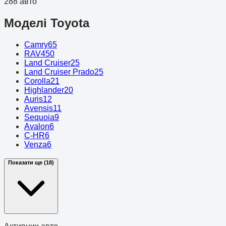
288 авто
Моделі Toyota
Camry
65
RAV4
50
Land Cruiser
25
Land Cruiser Prado
25
Corolla
21
Highlander
20
Auris
12
Avensis
11
Sequoia
9
Avalon
6
C-HR
6
Venza
6
Показати ще (18)