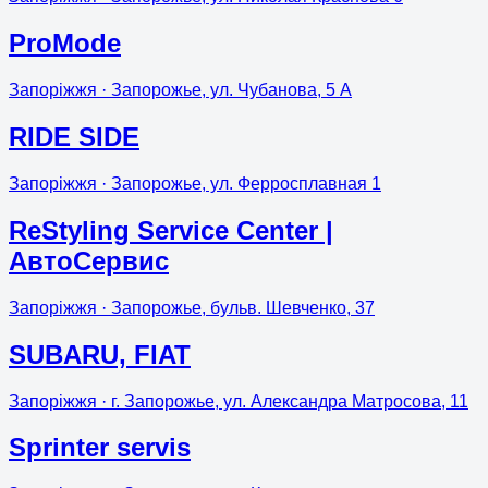
ProMode
Запоріжжя
· Запорожье, ул. Чубанова, 5 А
RIDE SIDE
Запоріжжя
· Запорожье, ул. Ферросплавная 1
ReStyling Service Center |
АвтоСервис
Запоріжжя
· Запорожье, бульв. Шевченко, 37
SUBARU, FIAT
Запоріжжя
· г. Запорожье, ул. Александра Матросова, 11
Sprinter servis