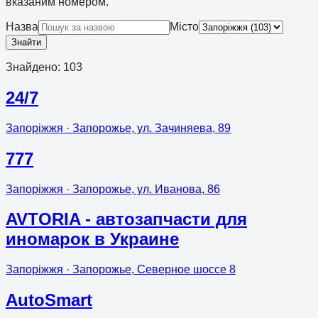
вказаним номером.
Назва
Місто
Знайти
Знайдено
:
103
24/7
Запоріжжя
· Запорожье, ул. Зачиняева, 89
777
Запоріжжя
· Запорожье, ул. Иванова, 86
AVTORIA - автозапчасти для
иномарок в Украине
Запоріжжя
· Запорожье, Северное шоссе 8
AutoSmart