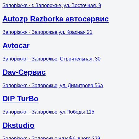
Запоріжжя
· г. Запорожье, ул. Восточная, 9
Autozp Razborka автосервис
Запоріжжя
· Запорожье ул. Красная 21
Avtocar
Запоріжжя
· Запорожье, Строительная, 30
Dav-Сервис
Запоріжжя
· Запорожье, ул. Димитрова 56а
DiP TurBo
Запоріжжя
· Запорожье, ул.Победы 115
Dkstudio
Запоріжжя
· Запорожье,ул.куйбышего,239