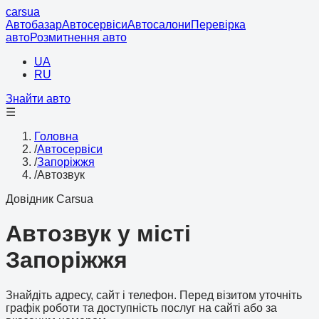
cars
ua
Автобазар
Автосервіси
Автосалони
Перевірка
авто
Розмитнення авто
UA
RU
Знайти авто
☰
Головна
/
Автосервіси
/
Запоріжжя
/
Автозвук
Довідник Carsua
Автозвук у місті
Запоріжжя
Знайдіть адресу, сайт і телефон. Перед візитом уточніть
графік роботи та доступність послуг на сайті або за