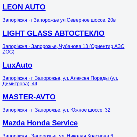
LEON AUTO
Запоріжжя
· г.Запорожье ул.Северное шоссе, 20в
LIGHT GLASS АВТОСТЕКЛО
Запоріжжя
· Запорожье, Чубанова 13 (Ориентир АЗС
ZOG)
LuxAuto
Запоріжжя
· г. Запорожье, ул. Алексея Порады (ул.
Димитрова), 44
MASTER-AVTO
Запоріжжя
· г. Запорожье, ул. Южное шоссе, 32
Mazda Honda Service
Запоріжжя
· Запорожье, ул. Николая Краснова 6