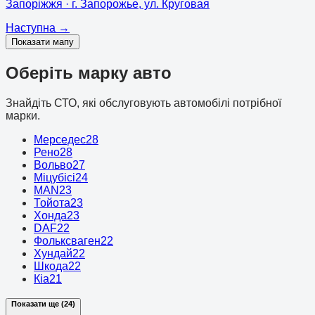
Запоріжжя
· г. Запорожье, ул. Круговая
Наступна
→
Показати мапу
Оберіть марку авто
Знайдіть СТО, які обслуговують автомобілі потрібної
марки.
Мерседес
28
Рено
28
Вольво
27
Міцубісі
24
MAN
23
Тойота
23
Хонда
23
DAF
22
Фольксваген
22
Хундай
22
Шкода
22
Кіа
21
Показати ще (24)