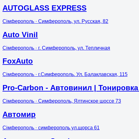
AUTOGLASS EXPRESS
Сімферополь
· Симферополь, ул. Русская, 82
Auto Vinil
Сімферополь
· г. Симферополь, ул. Тепличная
FoxAuto
Сімферополь
· г.Симферополь. Ул. Балаклавская, 115
Pro-Carbon - Автовинил | Тонировк
Сімферополь
· Симферополь, Ялтинское шоссе 73
Автомир
Сімферополь
· симферополь ул.щорса 61