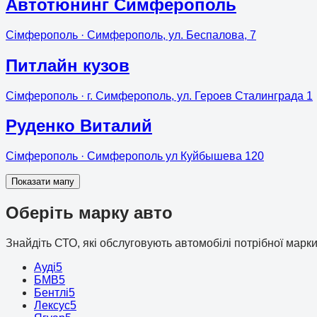
Автотюнинг Симферополь
Сімферополь
· Симферополь, ул. Беспалова, 7
Питлайн кузов
Сімферополь
· г. Симферополь, ул. Героев Сталинграда 1
Руденко Виталий
Сімферополь
· Симферополь ул Куйбышева 120
Показати мапу
Оберіть марку авто
Знайдіть СТО, які обслуговують автомобілі потрібної марки
Ауді
5
БМВ
5
Бентлі
5
Лексус
5