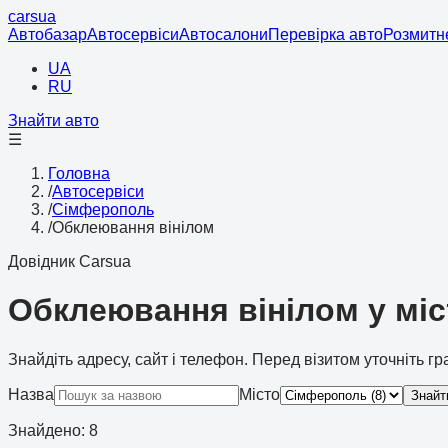
cars
ua
Автобазар
Автосервіси
Автосалони
Перевірка авто
Розмитн
UA
RU
Знайти авто
☰
Головна
/
Автосервіси
/
Сімферополь
/
Обклеювання вінілом
Довідник Carsua
Обклеювання вінілом у мі
Знайдіть адресу, сайт і телефон. Перед візитом уточніть г
Назва
Місто
Знайт
Знайдено
:
8