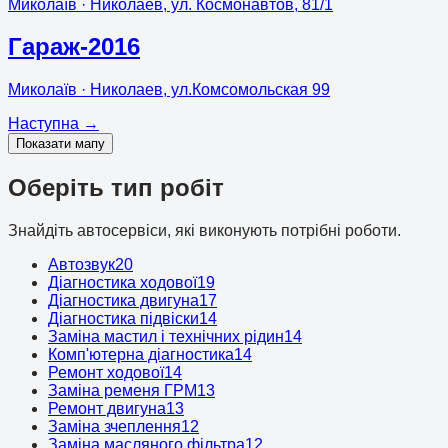
Миколаїв
· Николаев, ул. Космонавтов, 81/1
Гараж-2016
Миколаїв
· Николаев, ул.Комсомольская 99
Наступна
→
Показати мапу
Оберіть тип робіт
Знайдіть автосервіси, які виконують потрібні роботи.
Автозвук
20
Діагностика ходової
19
Діагностика двигуна
17
Діагностика підвіски
14
Заміна мастил і технічних рідин
14
Комп'ютерна діагностика
14
Ремонт ходової
14
Заміна ременя ГРМ
13
Ремонт двигуна
13
Заміна зчеплення
12
Заміна масляного фільтра
12