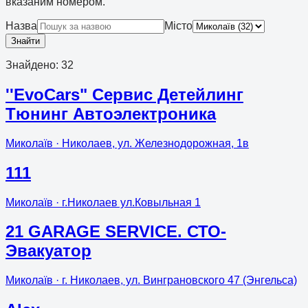
вказаним номером.
Назва
Місто
Знайти
Знайдено
:
32
''EvoCars" Сервис Детейлинг
Тюнинг Автоэлектроника
Миколаїв
· Николаев, ул. Железнодорожная, 1в
111
Миколаїв
· г.Николаев ул.Ковыльная 1
21 GARAGE SERVICE. СТО-
Эвакуатор
Миколаїв
· г. Николаев, ул. Винграновского 47 (Энгельса)