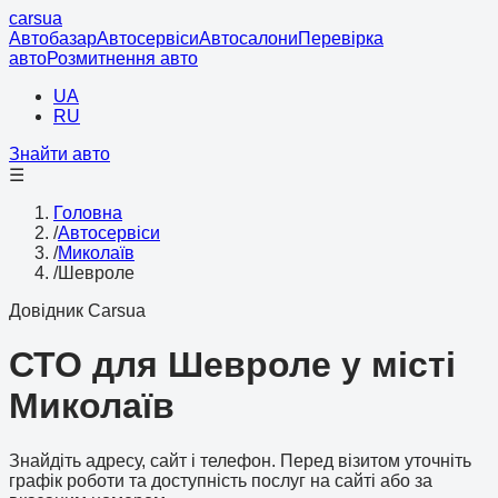
cars
ua
Автобазар
Автосервіси
Автосалони
Перевірка
авто
Розмитнення авто
UA
RU
Знайти авто
☰
Головна
/
Автосервіси
/
Миколаїв
/
Шевроле
Довідник Carsua
СТО для Шевроле у місті
Миколаїв
Знайдіть адресу, сайт і телефон. Перед візитом уточніть
графік роботи та доступність послуг на сайті або за