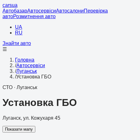
cars
ua
Автобазар
Автосервіси
Автосалони
Перевірка
авто
Розмитнення авто
UA
RU
Знайти авто
☰
Головна
/
Автосервіси
/
Луганськ
/
Установка ГБО
СТО
·
Луганськ
Установка ГБО
Луганск, ул. Кожухаря 45
Показати мапу