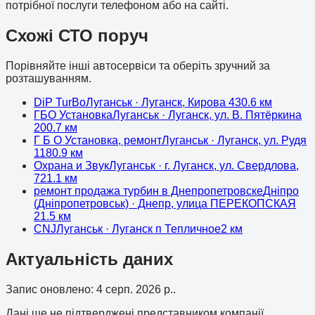
потрібної послуги телефоном або на сайті.
Схожі СТО поруч
Порівняйте інші автосервіси та оберіть зручний за
розташуванням.
DiP TurBo
Луганськ
· Луганск, Кирова 43
0.6
км
ГБО Установка
Луганськ
· Луганск, ул. В. Пятёркина
20
0.7
км
Г Б О Установка, ремонт
Луганськ
· Луганск, ул. Рудя
118
0.9
км
Охрана и Звук
Луганськ
· г. Луганск, ул. Свердлова,
72
1.1
км
ремонт продажа турбин в Днепропетровске
Дніпро
(Дніпропетровськ)
· Днепр, улица ПЕРЕКОПСКАЯ
2
1.5
км
CNJ
Луганськ
· Луганск п Тепличное
2
км
Актуальність даних
Запис оновлено
:
4 серп. 2026 р.
.
Дані ще не підтверджені представником компанії.