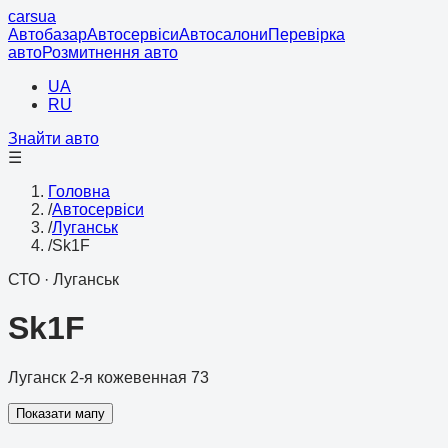
cars
ua
Автобазар
Автосервіси
Автосалони
Перевірка
авто
Розмитнення авто
UA
RU
Знайти авто
☰
Головна
/
Автосервіси
/
Луганськ
/
Sk1F
СТО
·
Луганськ
Sk1F
Луганск 2-я кожевенная 73
Показати мапу