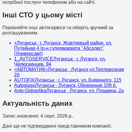
потрібної послуги телефоном або на сайті.
Інші СТО у цьому місті
Порівняйте інші автосервіси та оберіть зручний за
розташуванням.
+
Луганськ
· г. Луганск, Жовтневый район, ул.
Путейная 4 (р-н супермаркета "Абсолют"
(Универсам))
1_AVTOSERVICE
Луганськ
· г. Луганск, ул.
Челюскинцев, 94
<АВТОМАТИК>
Луганськ
· Луганск ул.Тепловозная
2б
AUTOFIX
Луганськ
· г. Луганск, ул. Буденного, 115
Autoglass
Луганськ
· Луганск, Оборонная 109 б.
Avto-Gidravlika
Луганськ
· Луганск, ул. Пушкина, 2а
Актуальність даних
Запис оновлено
:
4 серп. 2026 р.
.
Дані ще не підтверджені представником компанії.