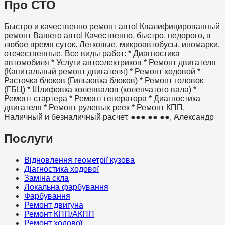
Про СТО
Быстро и качественно ремонт авто! Квалифицированный
ремонт Вашего авто! Качественно, быстро, недорого, в
любое время суток. Легковые, микроавтобусы, иномарки,
отечественные. Все виды работ: * Диагностика
автомобиля * Услуги автоэлектриков * Ремонт двигателя
(Капитальный ремонт двигателя) * Ремонт ходовой *
Расточка блоков (Гильзовка блоков) * Ремонт головок
(ГБЦ) * Шлифовка коленвалов (коленчатого вала) *
Ремонт стартера * Ремонт генератора * Диагностика
двигателя * Ремонт рулевых реек * Ремонт КПП.
Наличный и безналичный расчет. ●●● ●● ●●, Александр
Послуги
Відновлення геометрії кузова
Діагностика ходової
Заміна скла
Локальна фарбування
Фарбування
Ремонт двигуна
Ремонт КПП/АКПП
Ремонт ходової