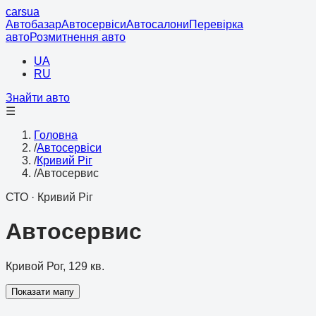
cars
ua
Автобазар
Автосервіси
Автосалони
Перевірка
авто
Розмитнення авто
UA
RU
Знайти авто
☰
Головна
/
Автосервіси
/
Кривий Ріг
/
Автосервис
СТО
·
Кривий Ріг
Автосервис
Кривой Рог, 129 кв.
Показати мапу