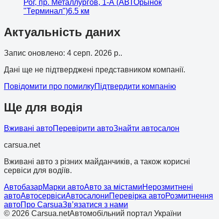
Рог, пр. Металлургов, 1-А (АВТОрынок
"Терминал")
6.5
км
Актуальність даних
Запис оновлено
:
4 серп. 2026 р.
.
Дані ще не підтверджені представником компанії.
Повідомити про помилку
Підтвердити компанію
Ще для водія
Вживані авто
Перевірити авто
Знайти автосалон
cars
ua
.net
Вживані авто з різних майданчиків, а також корисні
сервіси для водіїв.
Автобазар
Марки авто
Авто за містами
Нерозмитнені
авто
Автосервіси
Автосалони
Перевірка авто
Розмитнення
авто
Про Carsua
Зв’язатися з нами
©
2026
Carsua.net
Автомобільний портал України