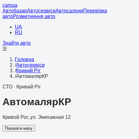
cars
ua
Автобазар
Автосервіси
Автосалони
Перевірка
авто
Розмитнення авто
UA
RU
Знайти авто
☰
Головна
/
Автосервіси
/
Кривий Ріг
/
АвтомалярКР
СТО
·
Кривий Ріг
АвтомалярКР
Кривой Рог, ул. Экипажная 12
Показати мапу