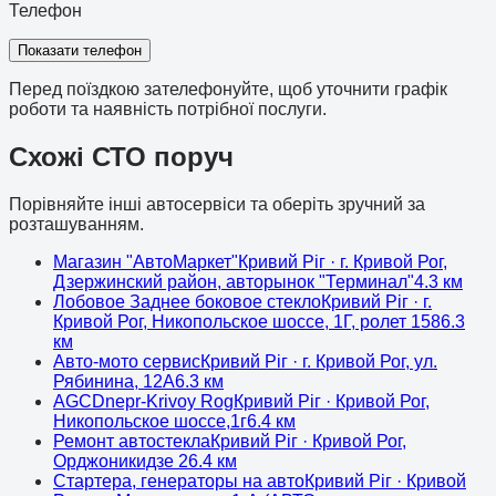
Телефон
Показати телефон
Перед поїздкою зателефонуйте, щоб уточнити графік
роботи та наявність потрібної послуги.
Схожі СТО поруч
Порівняйте інші автосервіси та оберіть зручний за
розташуванням.
Магазин "АвтоМаркет"
Кривий Ріг
· г. Кривой Рог,
Дзержинский район, авторынок "Терминал"
4.3
км
Лобовое Заднее боковое стекло
Кривий Ріг
· г.
Кривой Рог, Никопольское шоссе, 1Г, ролет 158
6.3
км
Авто-мото сервис
Кривий Ріг
· г. Кривой Рог, ул.
Рябинина, 12А
6.3
км
AGCDnepr-Krivoy Rog
Кривий Ріг
· Кривой Рог,
Никопольское шоссе,1г
6.4
км
Ремонт автостекла
Кривий Ріг
· Кривой Рог,
Орджоникидзе 2
6.4
км
Стартера, генераторы на авто
Кривий Ріг
· Кривой