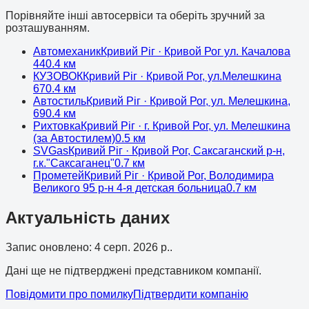
Порівняйте інші автосервіси та оберіть зручний за
розташуванням.
Автомеханик
Кривий Ріг
· Кривой Рог ул. Качалова
44
0.4
км
КУЗОВОК
Кривий Ріг
· Кривой Рог, ул.Мелешкина
67
0.4
км
Автостиль
Кривий Ріг
· Кривой Рог, ул. Мелешкина,
69
0.4
км
Рихтовка
Кривий Ріг
· г. Кривой Рог, ул. Мелешкина
(за Автостилем)
0.5
км
SVGas
Кривий Ріг
· Кривой Рог, Саксаганский р-н,
г.к."Саксаганец"
0.7
км
Прометей
Кривий Ріг
· Кривой Рог, Володимира
Великого 95 р-н 4-я детская больница
0.7
км
Актуальність даних
Запис оновлено
:
4 серп. 2026 р.
.
Дані ще не підтверджені представником компанії.
Повідомити про помилку
Підтвердити компанію