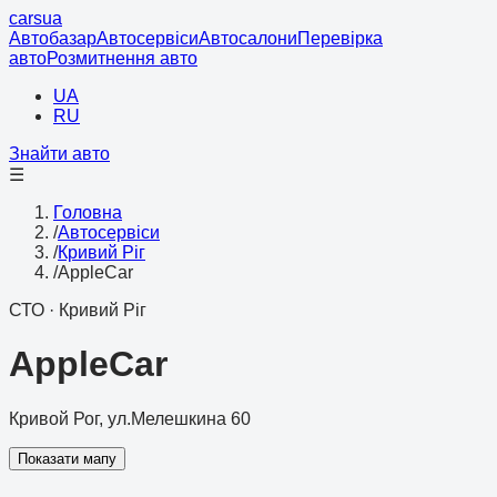
cars
ua
Автобазар
Автосервіси
Автосалони
Перевірка
авто
Розмитнення авто
UA
RU
Знайти авто
☰
Головна
/
Автосервіси
/
Кривий Ріг
/
AppleCar
СТО
·
Кривий Ріг
AppleCar
Кривой Рог, ул.Мелешкина 60
Показати мапу