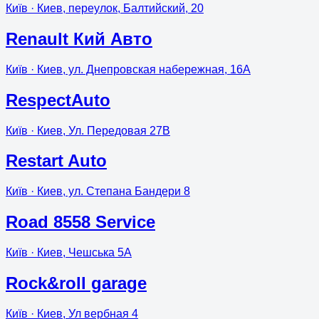
Київ
· Киев, переулок, Балтийский, 20
Renault Кий Авто
Київ
· Киев, ул. Днепровская набережная, 16А
RespectAuto
Київ
· Киев, Ул. Передовая 27В
Restart Auto
Київ
· Киев, ул. Степана Бандери 8
Road 8558 Service
Київ
· Киев, Чешська 5А
Rock&roll garage
Київ
· Киев, Ул вербная 4