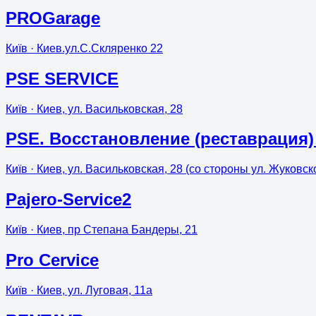
PROGarage
Київ
· Киев.ул.С.Скляренко 22
PSE SERVICE
Київ
· Киев, ул. Васильковская, 28
PSE. Восстановление (реставрация)
Київ
· Киев, ул. Васильковская, 28 (со стороны ул. Жуковск
Pajero-Service2
Київ
· Киев, пр Степана Бандеры, 21
Pro Cervice
Київ
· Киев, ул. Луговая, 11а