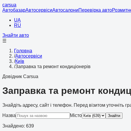
cars
ua
Автобазар
Автосервіси
Автосалони
Перевірка авто
Розмитн
UA
RU
Знайти авто
☰
Головна
/
Автосервіси
/
Київ
/
Заправка та ремонт кондиціонерів
Довідник Carsua
Заправка та ремонт кондиці
Знайдіть адресу, сайт і телефон. Перед візитом уточніть г
Назва
Місто
Знайти
Знайдено
:
639