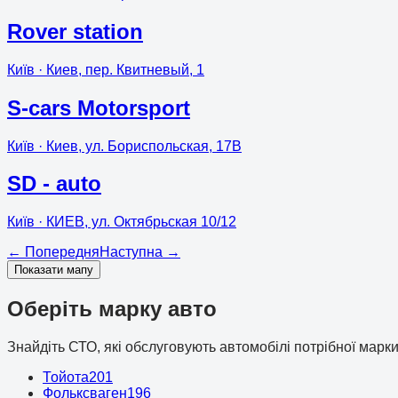
Rover station
Київ
· Киев, пер. Квитневый, 1
S-cars Motorsport
Київ
· Киев, ул. Бориспольская, 17В
SD - auto
Київ
· КИЕВ, ул. Октябрьская 10/12
←
Попередня
Наступна
→
Показати мапу
Оберіть марку авто
Знайдіть СТО, які обслуговують автомобілі потрібної марки
Тойота
201
Фольксваген
196