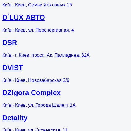
Київ
· Киев, Семьи Хохловых 15
D ́LUX-АВТО
Київ
· Киев, ул. Перспективная, 4
DSR
Київ
· г. Киев, просп. Ак. Палладина, 32A
DVIST
Київ
· Киев, Новозабарская 2/6
DZigora Complex
Київ
· Киев, ул. Города Шалетт, 1А
Detality
Київ
· Киев, ул. Китаевская, 11