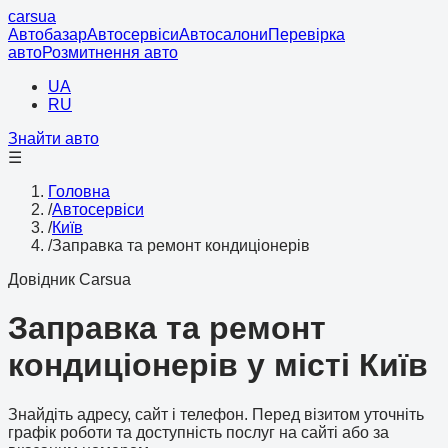
cars
ua
Автобазар
Автосервіси
Автосалони
Перевірка
авто
Розмитнення авто
UA
RU
Знайти авто
☰
Головна
/
Автосервіси
/
Київ
/
Заправка та ремонт кондиціонерів
Довідник Carsua
Заправка та ремонт
кондиціонерів у місті Київ
Знайдіть адресу, сайт і телефон. Перед візитом уточніть
графік роботи та доступність послуг на сайті або за