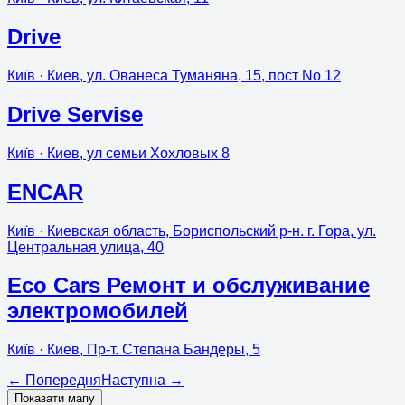
Drive
Київ
· Киев, ул. Ованеса Туманяна, 15, пост No 12
Drive Servise
Київ
· Киев, ул семьи Хохловых 8
ENCAR
Київ
· Киевская область, Бориспольский р-н. г. Гора, ул.
Центральная улица, 40
Eco Cars Ремонт и обслуживание
электромобилей
Київ
· Киев, Пр-т. Степана Бандеры, 5
←
Попередня
Наступна
→
Показати мапу