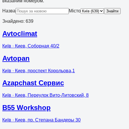
вказаним номером.
Назва
Місто
Знайти
Знайдено
:
639
Avtoclimat
Київ
· Киев, Соборная 40/2
Avtopan
Київ
· Киев, проспект Корольова,1
Azapchast Сервис
Київ
· Киев, Переулок Вито-Литовский, 8
B55 Workshop
Київ
· Киев, пр. Степана Бандеры 30