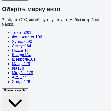
Оберіть марку авто
Знайдіть СТО, які обслуговують автомобілі потрібної
марки.
Тойота
201
Фольксваген
196
Хундай
190
Лексус
184
Ніссан
184
Шкода
184
Шевроле
181
Мазда
179
Кіа
178
Міцубісі
178
Ауді
177
Хонда
176
Показати ще (24)