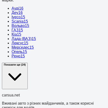
марки.
Ауді
16
Деу
16
Iveco
15
Scania
15
Вольво
15
ГАЗ
15
Кіа
15
Лада (ВАЗ)
15
Лексус
15
Мерседес
15
Опель
15
Рено
15
Показати ще (24)
cars
ua
.net
Вживані авто з різних майданчиків, а також корисні
сервіси для водіїв.