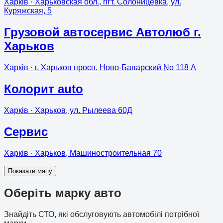
Харків
· Харьковская обл., пгт. Солоницевка, ул.
Куряжская, 5
Грузовой автосервис Автолюб г.
Харьков
Харків
· г. Харьков просп. Ново-Баварский No 118 А
Колорит auto
Харків
· Харьков, ул. Рылеева 60Д
Сервис
Харків
· Харьков, Машиностроительная 70
Показати мапу
Оберіть марку авто
Знайдіть СТО, які обслуговують автомобілі потрібної