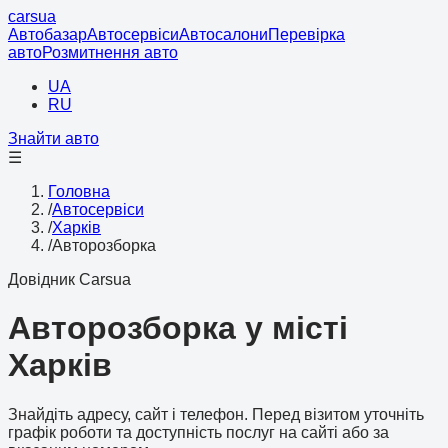
cars
ua
Автобазар
Автосервіси
Автосалони
Перевірка
авто
Розмитнення авто
UA
RU
Знайти авто
☰
Головна
/
Автосервіси
/
Харків
/
Авторозборка
Довідник Carsua
Авторозборка у місті
Харків
Знайдіть адресу, сайт і телефон. Перед візитом уточніть
графік роботи та доступність послуг на сайті або за