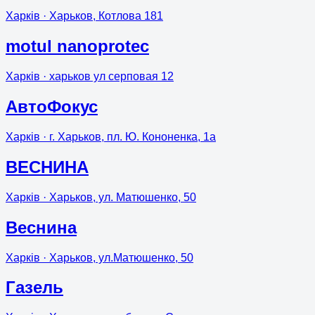
Харків
· Харьков, Котлова 181
motul nanoprotec
Харків
· харьков ул серповая 12
АвтоФокус
Харків
· г. Харьков, пл. Ю. Кононенка, 1а
ВЕСНИНА
Харків
· Харьков, ул. Матюшенко, 50
Веснина
Харків
· Харьков, ул.Матюшенко, 50
Газель