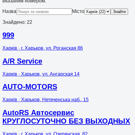
вказаним номером.
Назва
Місто
Знайти
Знайдено
:
22
999
Харків
· г. Харьков, ул. Роганская 86
A/R Service
Харків
· Харьков, ул. Ангарская 14
AUTO-MOTORS
Харків
· Харьков, Нетеченська наб., 15
AutoRS Автосервис
КРУГЛОСУТОЧНО БЕЗ ВЫХОДНЫХ
Харків
· г. Харьков, ул. Озерянская, 82