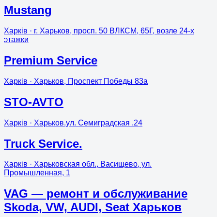
Mustang
Харків
· г. Харьков, просп. 50 ВЛКСМ, 65Г, возле 24-х
этажки
Premium Service
Харків
· Харьков, Проспект Победы 83а
STO-AVTO
Харків
· Харьков.ул. Семиградская .24
Truck Service.
Харків
· Харьковская обл., Васищево, ул.
Промышленная, 1
VAG — ремонт и обслуживание
Skoda, VW, AUDI, Seat Харьков