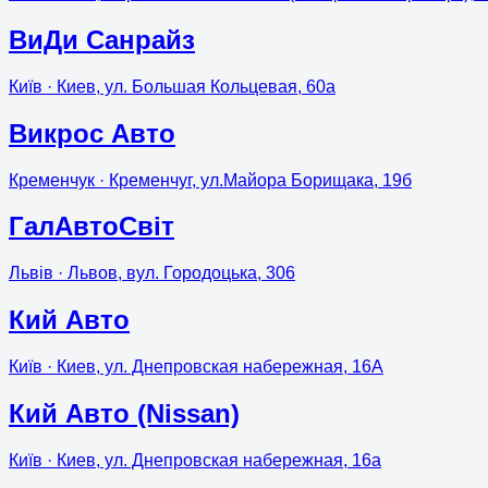
ВиДи Санрайз
Київ
· Киев, ул. Большая Кольцевая, 60а
Викрос Авто
Кременчук
· Кременчуг, ул.Майора Борищака, 19б
ГалАвтоСвіт
Львів
· Львов, вул. Городоцька, 306
Кий Авто
Київ
· Киев, ул. Днепровская набережная, 16А
Кий Авто (Nissan)
Київ
· Киев, ул. Днепровская набережная, 16а