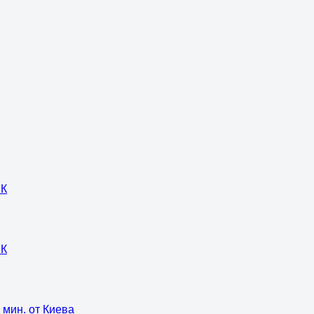
2К
2К
 мин. от Киева