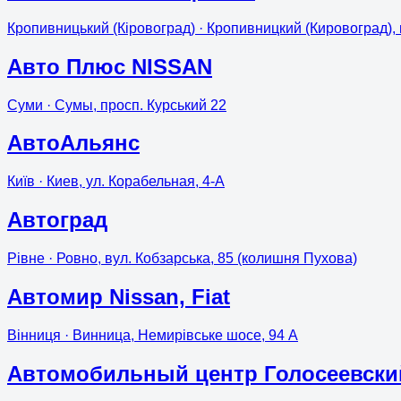
Кропивницький (Кіровоград)
· Кропивницкий (Кировоград),
Авто Плюс NISSAN
Суми
· Сумы, просп. Курський 22
АвтоАльянс
Київ
· Киев, ул. Корабельная, 4-А
Автоград
Рівне
· Ровно, вул. Кобзарська, 85 (колишня Пухова)
Автомир Nissan, Fiat
Вінниця
· Винница, Немирівське шосе, 94 А
Автомобильный центр Голосеевски