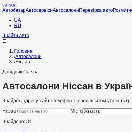
cars
ua
Автобазар
Автосервіси
Автосалони
Перевірка авто
Розмитн
UA
RU
Знайти авто
☰
Головна
/
Автосалони
/
Ніссан
Довідник Carsua
Автосалони Ніссан в Україн
Знайдіть адресу, сайт і телефон. Перед візитом уточніть г
Назва
Місто
Знайдено
:
31