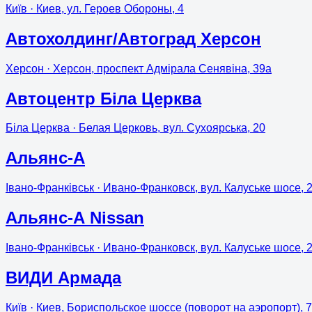
Київ
· Киев, ул. Героев Обороны, 4
Автохолдинг/Автоград Херсон
Херсон
· Херсон, проспект Адмірала Сенявіна, 39а
Автоцентр Біла Церква
Біла Церква
· Белая Церковь, вул. Сухоярська, 20
Альянс-А
Івано-Франківськ
· Ивано-Франковск, вул. Калуське шосе, 
Альянс-А Nissan
Івано-Франківськ
· Ивано-Франковск, вул. Калуське шосе, 
ВИДИ Армада
Київ
· Киев, Бориспольское шоссе (поворот на аэропорт), 7