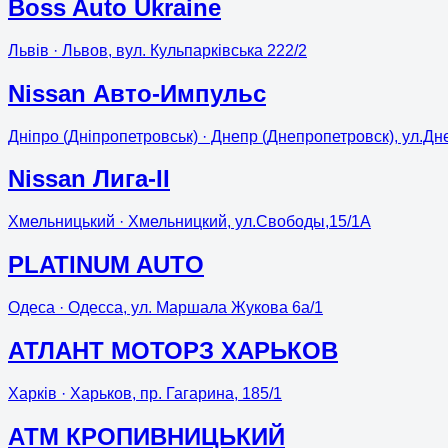
Boss Auto Ukraine
Львів
· Львов, вул. Кульпарківська 222/2
Nissan Авто-Импульс
Дніпро (Дніпропетровськ)
· Днепр (Днепропетровск), ул.Дн
Nissan Лига-II
Хмельницький
· Хмельницкий, ул.Свободы,15/1А
PLATINUM AUTO
Одеса
· Одесса, ул. Маршала Жукова 6а/1
АТЛАНТ МОТОРЗ ХАРЬКОВ
Харків
· Харьков, пр. Гагарина, 185/1
АТМ КРОПИВНИЦЬКИЙ