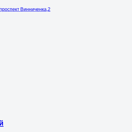
 проспект Винниченка,2
й