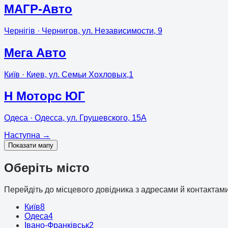
МАГР-Авто
Чернігів
· Чернигов, ул. Независимости, 9
Мега Авто
Київ
· Киев, ул. Семьи Хохловых,1
Н Моторс ЮГ
Одеса
· Одесса, ул. Грушевского, 15А
Наступна
→
Показати мапу
Оберіть місто
Перейдіть до місцевого довідника з адресами й контактами
Київ
8
Одеса
4
Івано-Франківськ
2