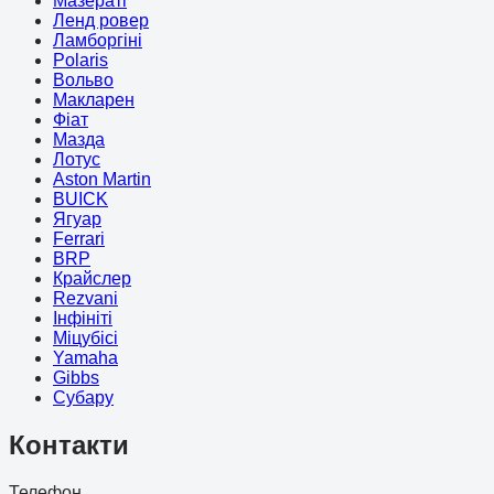
Мазераті
Ленд ровер
Ламборгіні
Polaris
Вольво
Макларен
Фіат
Мазда
Лотус
Aston Martin
BUICK
Ягуар
Ferrari
BRP
Крайслер
Rezvani
Інфініті
Міцубісі
Yamaha
Gibbs
Субару
Контакти
Телефон