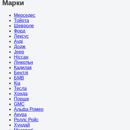
Марки
Мерседес
Тойота
Шевроле
Форд
Лексус
Ауді
Додж
Jeep
Ніссан
Лінкольн
Кадилак
Бентлі
БМВ
Кіа
Тесла
Хонда
Порше
GMC
Альфа Ромео
Акура
Роллс Ройс
Хундай