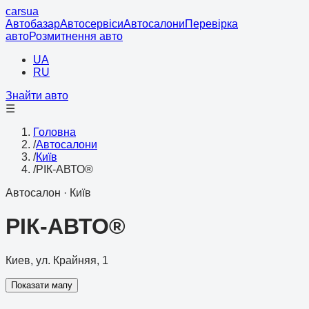
cars
ua
Автобазар
Автосервіси
Автосалони
Перевірка
авто
Розмитнення авто
UA
RU
Знайти авто
☰
Головна
/
Автосалони
/
Київ
/
РІК-АВТО®
Автосалон
·
Київ
РІК-АВТО®
Киев, ул. Крайняя, 1
Показати мапу