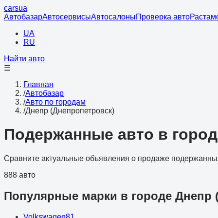
cars
ua
Автобазар
Автосервисы
Автосалоны
Проверка авто
Растам
UA
RU
Найти авто
☰
Главная
/
Автобазар
/
Авто по городам
/
Днепр (Днепропетровск)
Подержанные авто в город
Сравните актуальные объявления о продаже подержанных
888 авто
Популярные марки в городе Днепр 
Volkswagen
81