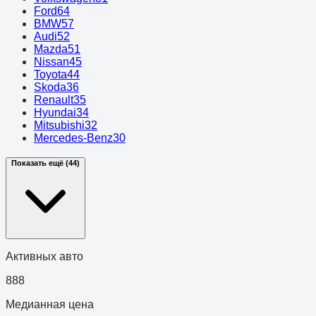
Ford
64
BMW
57
Audi
52
Mazda
51
Nissan
45
Toyota
44
Skoda
36
Renault
35
Hyundai
34
Mitsubishi
32
Mercedes-Benz
30
Показать ещё (44)
Активных авто
888
Медианная цена