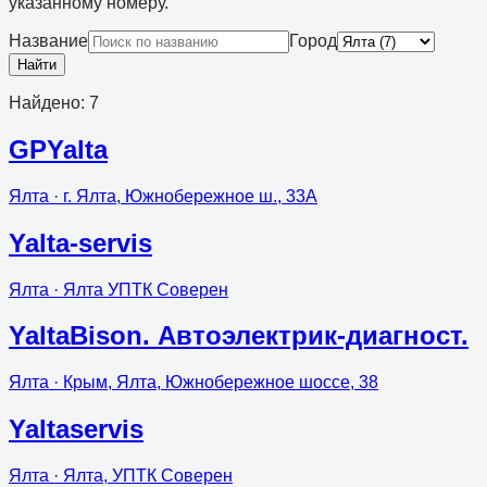
указанному номеру.
Название
Город
Найти
Найдено
:
7
GPYalta
Ялта
· г. Ялта, Южнобережное ш., 33А
Yalta-servis
Ялта
· Ялта УПТК Соверен
YaltaBison. Автоэлектрик-диагност.
Ялта
· Крым, Ялта, Южнобережное шоссе, 38
Yaltaservis
Ялта
· Ялта, УПТК Соверен