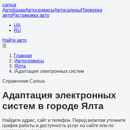
cars
ua
Автобазар
Автосервисы
Автосалоны
Проверка
авто
Растаможка авто
UA
RU
Найти авто
☰
Главная
/
Автосервисы
/
Ялта
/
Адаптация электронных систем
Справочник Carsua
Адаптация электронных
систем в городе Ялта
Найдите адрес, сайт и телефон. Перед визитом уточните
график работы и доступность услуг на сайте или по