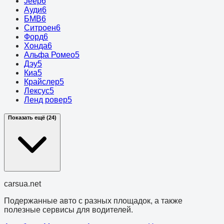
Jeep
6
Ауди
6
БМВ
6
Ситроен
6
Форд
6
Хонда
6
Альфа Ромео
5
Дэу
5
Киа
5
Крайслер
5
Лексус
5
Ленд ровер
5
Показать ещё (24)
cars
ua
.net
Подержанные авто с разных площадок, а также
полезные сервисы для водителей.