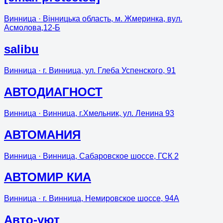
Винница
· Вінницька область, м. Жмеринка, вул.
Асмолова,12-Б
salibu
Винница
· г. Винница, ул. Глеба Успенского, 91
АВТОДИАГНОСТ
Винница
· Винница, г.Хмельник, ул. Ленина 93
АВТОМАНИЯ
Винница
· Винница, Сабаровское шоссе, ГСК 2
АВТОМИР КИА
Винница
· г. Винница, Немировское шоссе, 94А
Авто-уют