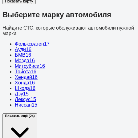
Показать карту
Выберите марку автомобиля
Найдите СТО, которые обслуживают автомобили нужной
марки.
Фольксваген
17
Ауди
16
БМВ
16
Мазда
16
Митсубиси
16
Тойота
16
Хендай
16
Хонда
16
Шкода
16
Дэу
15
Лексус
15
Ниссан
15
Показать ещё (24)