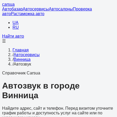
cars
ua
Автобазар
Автосервисы
Автосалоны
Проверка
авто
Растаможка авто
UA
RU
Найти авто
☰
Главная
/
Автосервисы
/
Винница
/
Автозвук
Справочник Carsua
Автозвук в городе
Винница
Найдите адрес, сайт и телефон. Перед визитом уточните
график работы и доступность услуг на сайте или по