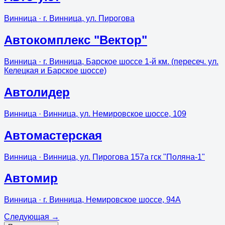
Винница
· г. Винница, ул. Пирогова
Автокомплекс "Вектор"
Винница
· г. Винница, Барское шоссе 1-й км. (пересеч. ул.
Келецкая и Барское шоссе)
Автолидер
Винница
· Винница, ул. Немировское шоссе, 109
Автомастерская
Винница
· Винница, ул. Пирогова 157а гск "Поляна-1"
Автомир
Винница
· г. Винница, Немировское шоссе, 94А
Следующая
→