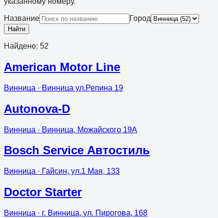
указанному номеру.
Название
Город
Найти
Найдено
:
52
American Motor Line
Винница
· Винница ул.Репина 19
Autonova-D
Винница
· Винница, Можайского 19А
Bosch Service Автостиль
Винница
· Гайсин, ул.1 Мая, 133
Doctor Starter
Винница
· г. Винница, ул. Пирогова, 168