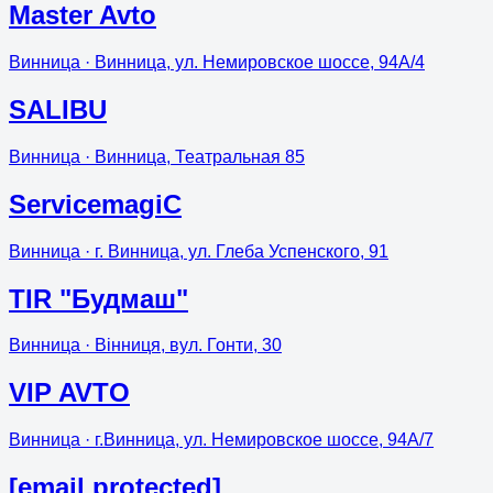
Master Avto
Винница
· Винница, ул. Немировское шоссе, 94А/4
SALIBU
Винница
· Винница, Театральная 85
ServicemagiC
Винница
· г. Винница, ул. Глеба Успенского, 91
TIR "Будмаш"
Винница
· Вінниця, вул. Гонти, 30
VIP AVTO
Винница
· г.Винница, ул. Немировское шоссе, 94А/7
[email protected]