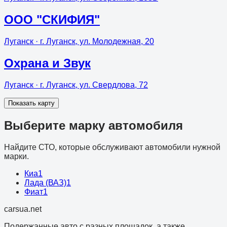
ООО "СКИФИЯ"
Луганск
· г. Луганск, ул. Молодежная, 20
Охрана и Звук
Луганск
· г. Луганск, ул. Свердлова, 72
Показать карту
Выберите марку автомобиля
Найдите СТО, которые обслуживают автомобили нужной
марки.
Киа
1
Лада (ВАЗ)
1
Фиат
1
cars
ua
.net
Подержанные авто с разных площадок, а также