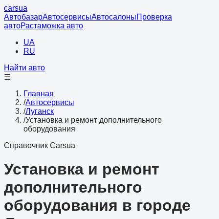
cars
ua
Автобазар
Автосервисы
Автосалоны
Проверка
авто
Растаможка авто
UA
RU
Найти авто
☰
Главная
/
Автосервисы
/
Луганск
/
Установка и ремонт дополнительного
оборудования
Справочник Carsua
Установка и ремонт
дополнительного
оборудования в городе