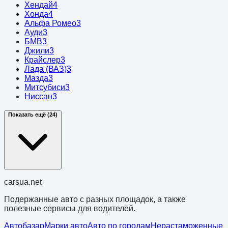
Хендай
4
Хонда
4
Альфа Ромео
3
Ауди
3
БМВ
3
Джили
3
Крайслер
3
Лада (ВАЗ)
3
Мазда
3
Митсубиси
3
Ниссан
3
Показать ещё (24)
cars
ua
.net
Подержанные авто с разных площадок, а также
полезные сервисы для водителей.
Автобазар
Марки авто
Авто по городам
Нерастаможенные