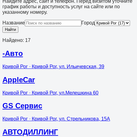
Найдите адрес, сайт и телефон. Перед визитом уточните
график работы и доступность услуг на сайте или по
указанному номеру.
Название
Город
Найти
Найдено
:
17
-Авто
Кривой Рог
· Кривой Рог, ул. Ильичевская, 39
AppleCar
Кривой Рог
· Кривой Рог, ул.Мелешкина 60
GS Сервис
Кривой Рог
· Кривой Рог, ул. Стрельникова, 15А
АВТОДИЛЛИНГ