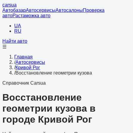
cars
ua
Автобазар
Автосервисы
Автосалоны
Проверка
авто
Растаможка авто
UA
RU
Найти авто
☰
Главная
/
Автосервисы
/
Кривой Рог
/
Восстановление геометрии кузова
Справочник Carsua
Восстановление
геометрии кузова в
городе Кривой Рог