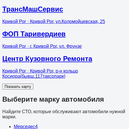
ТрансМашСервис
Кривой Рог
· Кривой Рог, ул.Коломойцевская, 25
ФОП Таривердиев
Кривой Рог
· г. Кривой Рог, ул. Фрунзе
Центр Кузовного Ремонта
Кривой Рог
· Кривой Рог, р-н кольцо
Косиора(бывш.117таксопарк)
Показать карту
Выберите марку автомобиля
Найдите СТО, которые обслуживают автомобили нужной
марки.
Мерседес
4