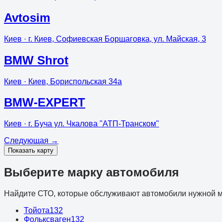
Avtosim
Киев
· г. Киев, Софиевская Борщаговка, ул. Майская, 3
BMW Shrot
Киев
· Киев, Бориспольская 34а
BMW-EXPERT
Киев
· г. Буча ул. Чкалова "АТП-Транском"
Следующая
→
Показать карту
Выберите марку автомобиля
Найдите СТО, которые обслуживают автомобили нужной м
Тойота
132
Фольксваген
132