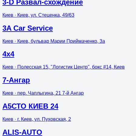
3-D Развал-схождение
Киев
· Киев, ул. Стеценка, 49/63
3A Car Service
Киев
· Киев, бульвар Марии Приймаченко, 3а
4х4
Киев
· Полесская 15, "Логистик Центр", бокс #14, Киев
7-Ангар
Киев
· пер. Чаплыгина, 21 7-й Ангар
A5СТО КИЕВ 24
Киев
· г. Киев, ул. Пуховская, 2
ALIS-AUTO