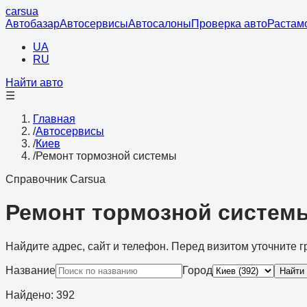
cars
ua
Автобазар
Автосервисы
Автосалоны
Проверка авто
Растам
UA
RU
Найти авто
☰
Главная
/
Автосервисы
/
Киев
/
Ремонт тормозной системы
Справочник Carsua
Ремонт тормозной системы
Найдите адрес, сайт и телефон. Перед визитом уточните г
Название
Город
Найти
Найдено
:
392