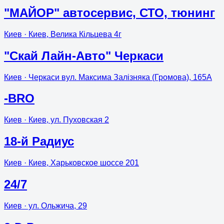
"МАЙОР" автосервис, СТО, тюнинг
Киев
· Киев, Велика Кільцева 4г
"Скай Лайн-Авто" Черкаси
Киев
· Черкаси вул. Максима Залізняка (Громова), 165А
-BRO
Киев
· Киев, ул. Пуховская 2
18-й Радиус
Киев
· Киев, Харьковское шоссе 201
24/7
Киев
· ул. Ольжича, 29