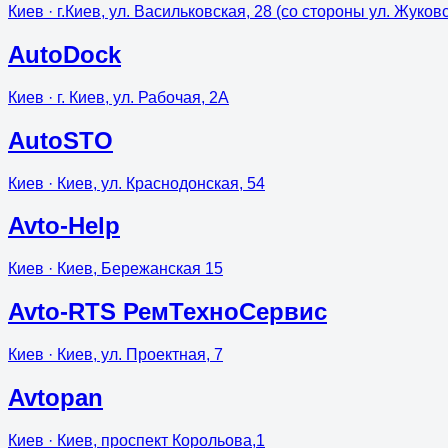
Киев
· г.Киев, ул. Васильковская, 28 (со стороны ул. Жуков
AutoDock
Киев
· г. Киев, ул. Рабочая, 2А
AutoSTO
Киев
· Киев, ул. Краснодонская, 54
Avto-Help
Киев
· Киев, Бережанская 15
Avto-RTS РемТехноСервис
Киев
· Киев, ул. Проектная, 7
Avtopan
Киев
· Киев, проспект Корольова,1