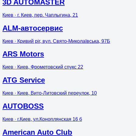
3D AUTOMASTER
Киев
· г. Киев, пер. Чаплыгина, 21
ALM-автосервис
Киев
· Кривий ріг, вул. Свято-Миколаївська, 97Б
ARS Motors
Киев
· Киев, Фрометовский спукс 22
ATG Service
Киев
· Киев, Вито-Литовский переулок, 10
AUTOBOSS
Киев
· г.Киев, ул.Коноплянская 16 б
American Auto Club