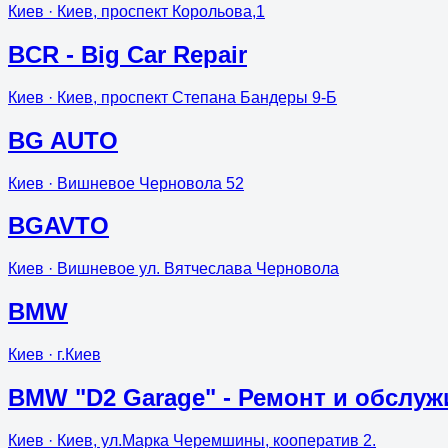
Киев
· Киев, проспект Корольова,1
BCR - Big Car Repair
Киев
· Киев, проспект Степана Бандеры 9-Б
BG AUTO
Киев
· Вишневое Черновола 52
BGAVTO
Киев
· Вишневое ул. Вятчеслава Черновола
BMW
Киев
· г.Киев
BMW "D2 Garage" - Ремонт и обслуж
Киев
· Киев, ул.Марка Черемшины, кооператив 2.