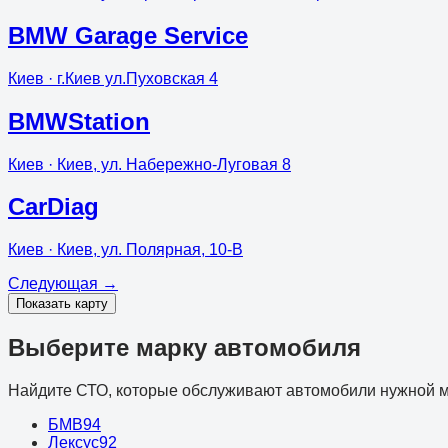
BMW Garage Service
Киев
· г.Киев ул.Пуховская 4
BMWStation
Киев
· Киев, ул. Набережно-Луговая 8
CarDiag
Киев
· Киев, ул. Полярная, 10-В
Следующая
→
Показать карту
Выберите марку автомобиля
Найдите СТО, которые обслуживают автомобили нужной м
БМВ
94
Лексус
92