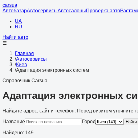
cars
ua
Автобазар
Автосервисы
Автосалоны
Проверка авто
Растам
UA
RU
Найти авто
☰
Главная
/
Автосервисы
/
Киев
/
Адаптация электронных систем
Справочник Carsua
Адаптация электронных си
Найдите адрес, сайт и телефон. Перед визитом уточните г
Название
Город
Найти
Найдено
:
149