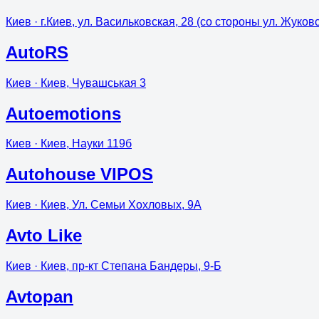
Киев
· г.Киев, ул. Васильковская, 28 (со стороны ул. Жуков
AutoRS
Киев
· Киев, Чувашськая 3
Autoemotions
Киев
· Киев, Науки 119б
Autohouse VIPOS
Киев
· Киев, Ул. Семьи Хохловых, 9А
Avto Like
Киев
· Киев, пр-кт Степана Бандеры, 9-Б
Avtopan