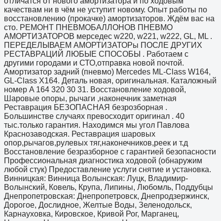
отличатся от нового амортизатора и по ходовым
качествам ни в чём не уступит новому. Опыт работы по
восстановлению (прокачке) амортизаторов. Ждём вас на
сто. РЕМОНТ ПНЕВМОБАЛЛОНОВ ПНЕВМО
АМОРТИЗАТОРОВ мерседес w220, w221, w222, GL, ML .
ПЕРЕДЕЛЫВАЕМ АМОРТИЗАТОРы ПОСЛЕ ДРУГИХ
РЕСТАВРАЦИЙ ЛЮБЫЕ СПОСОБЫ . Работаем с
другими городами и СТО,отправка новой почтой.
Амортизатор задний (пневмо) Mercedes ML-Class W164,
GL-Class X164. Деталь новая, оригинальная. Каталожный
номер A 164 320 30 31. Восстановление ходовой,
Шаровые опоры, рычаги ,наконечник заметная
Реставрация БЕЗОПАСНАЯ безрозборная .
Большинстве случаях превосходит оригинал . 40
тыс.только гарантия. Находимся мы угол Павлова
Краснозаводская. Реставрация шаровых
опор,рычагов,рулевых тяг,наконечников,реек и т.д
Восстановление безразборное с гарантией безопасности
Профессиональная диагностика ходовой (обнаружим
любой стук) Предоставление услуги снятие и установка.
Винницкая: Винница Волынская: Луцк, Владимир-
Волынский, Ковель, Крупа, Липины, Любомль, Поддубцы
Днепропетровская: Днепропетровск, Днепродзержинск,
Дорогое, Дослидное, Желтые Воды, Зеленодольск,
Карнауховка, Кировское, Кривой Рог, Марганец,