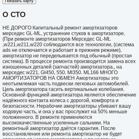
Показать карту
О СТО
НЕ ДОРОГО Капитальный ремонт амортизаторов
мерседес GL-ML, устранение стуков в амортизаторе.
(При ремонте амортизаторов Мерседес GL-ML
,w221,w211,w220 соблюдаются все технологии, (система
ads не отключается и работает в прежнем режиме),
амортизатор не переделывается под обычный (простая
система). В процессе ремонта производится замена всех
изношенных деталей (запчастей) амортизатора., на
мерседес w221. Gl450, 550. Ml350. ML166 МНОГО
АМОРТИЗАТОРОВ НА ОБМЕН Амортизаторы это
неотъемлемая часть подвески легковых автомобилей.
Цель амортизатора гасить вертикальные колебания.
Основной функцией амортизатора является обеспечение
надёжного контакта колеса с дорогой, комфорта и
безопасности. Нерабочие амортизаторы убивают вашу
ходовую часть, и она у вас прослужит на 50% меньше
положенного. В ремонте применяются
высококачественные усиленные сальники. На
ремонтный амортизатор даётся гарантия. После
восстановления или ремонта амортизатор не будет