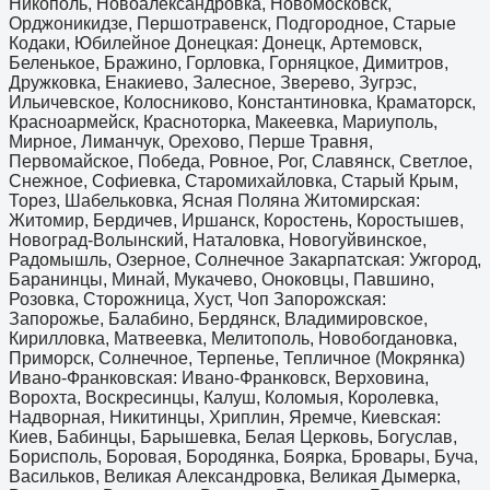
Никополь, Новоалександровка, Новомосковск,
Орджоникидзе, Першотравенск, Подгородное, Старые
Кодаки, Юбилейное Донецкая: Донецк, Артемовск,
Беленькое, Бражино, Горловка, Горняцкое, Димитров,
Дружковка, Енакиево, Залесное, Зверево, Зугрэс,
Ильичевское, Колосниково, Константиновка, Краматорск,
Красноармейск, Красноторка, Макеевка, Мариуполь,
Мирное, Лиманчук, Орехово, Перше Травня,
Первомайское, Победа, Ровное, Рог, Славянск, Светлое,
Снежное, Софиевка, Старомихайловка, Старый Крым,
Торез, Шабельковка, Ясная Поляна Житомирская:
Житомир, Бердичев, Иршанск, Коростень, Коростышев,
Новоград-Волынский, Наталовка, Новогуйвинское,
Радомышль, Озерное, Солнечное Закарпатская: Ужгород,
Баранинцы, Минай, Мукачево, Оноковцы, Павшино,
Розовка, Сторожница, Хуст, Чоп Запорожская:
Запорожье, Балабино, Бердянск, Владимировское,
Кирилловка, Матвеевка, Мелитополь, Новобогдановка,
Приморск, Солнечное, Терпенье, Тепличное (Мокрянка)
Ивано-Франковская: Ивано-Франковск, Верховина,
Ворохта, Воскресинцы, Калуш, Коломыя, Королевка,
Надворная, Никитинцы, Хриплин, Яремче, Киевская:
Киев, Бабинцы, Барышевка, Белая Церковь, Богуслав,
Борисполь, Боровая, Бородянка, Боярка, Бровары, Буча,
Васильков, Великая Александровка, Великая Дымерка,