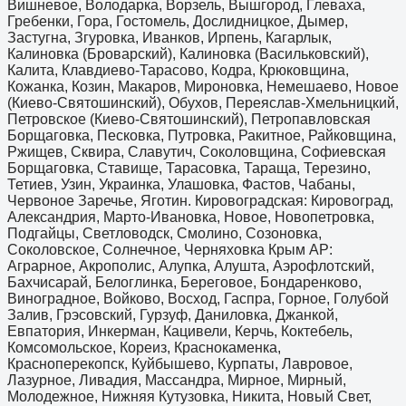
Вишневое, Володарка, Ворзель, Вышгород, Глеваха,
Гребенки, Гора, Гостомель, Дослидницкое, Дымер,
Застугна, Згуровка, Иванков, Ирпень, Кагарлык,
Калиновка (Броварский), Калиновка (Васильковский),
Калита, Клавдиево-Тарасово, Кодра, Крюковщина,
Кожанка, Козин, Макаров, Мироновка, Немешаево, Новое
(Киево-Святошинский), Обухов, Переяслав-Хмельницкий,
Петровское (Киево-Святошинский), Петропавловская
Борщаговка, Песковка, Путровка, Ракитное, Райковщина,
Ржищев, Сквира, Славутич, Соколовщина, Софиевская
Борщаговка, Ставище, Тарасовка, Тараща, Терезино,
Тетиев, Узин, Украинка, Улашовка, Фастов, Чабаны,
Червоное Заречье, Яготин. Кировоградская: Кировоград,
Александрия, Марто-Ивановка, Новое, Новопетровка,
Подгайцы, Светловодск, Смолино, Созоновка,
Соколовское, Солнечное, Черняховка Крым АР:
Аграрное, Акрополис, Алупка, Алушта, Аэрофлотский,
Бахчисарай, Белоглинка, Береговое, Бондаренково,
Виноградное, Войково, Восход, Гаспра, Горное, Голубой
Залив, Грэсовский, Гурзуф, Даниловка, Джанкой,
Евпатория, Инкерман, Кацивели, Керчь, Коктебель,
Комсомольское, Кореиз, Краснокаменка,
Красноперекопск, Куйбышево, Курпаты, Лавровое,
Лазурное, Ливадия, Массандра, Мирное, Мирный,
Молодежное, Нижняя Кутузовка, Никита, Новый Свет,