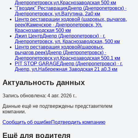
Днепропетровск,ул.Краснозаводская 50
0
км
"Гвоздик" Реставрация
Днепр (Днепропетровск)
·
Днепропетровск, ул.Ватутина, 2а
0
км
Центр реставрации ходовой (шаровых, рычагов,
реек)
Каменское
· Днепропетровск, Ул.
Краснозаводская 50
0
км
Джип Центр
Днепр (Днепропетровск)
· г.
Днепропетровск, ул. Краснозаводская, 50
0
км
Центр реставрация ходовой(шаровых,
рычагов,реек)
Днепр (Днепропетровск)
·
Днепропетровск,ул.Краснозаводская 50
0.1
км
PIT STOP GARAGE
Днепр (Днепропетровск)
· г.
Днепр, ул.Набережная Заводская 21 а
0.3
км
Актуальность данных
Запись обновлена
:
4 авг. 2026 г.
.
Данные ещё не подтверждены представителем
компании.
Сообщить об ошибке
Подтвердить компанию
Ещё для водителя