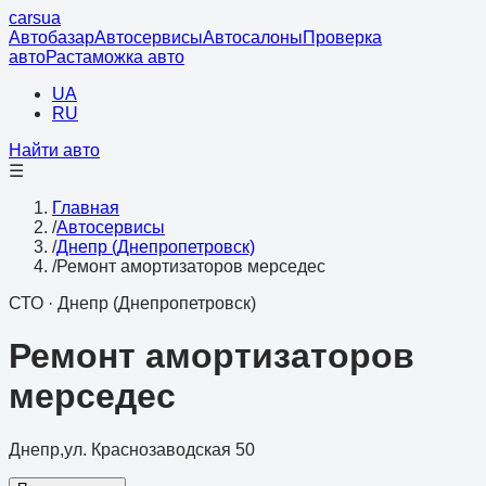
cars
ua
Автобазар
Автосервисы
Автосалоны
Проверка
авто
Растаможка авто
UA
RU
Найти авто
☰
Главная
/
Автосервисы
/
Днепр (Днепропетровск)
/
Ремонт амортизаторов мерседес
СТО
·
Днепр (Днепропетровск)
Ремонт амортизаторов
мерседес
Днепр,ул. Краснозаводская 50