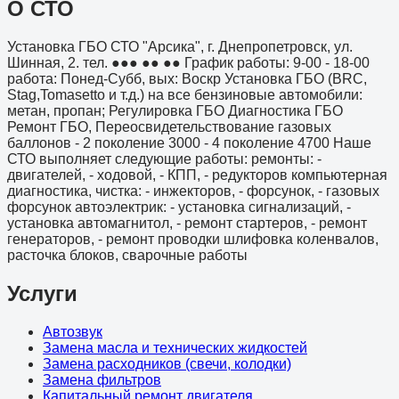
О СТО
Установка ГБО СТО "Арсика", г. Днепропетровск, ул.
Шинная, 2. тел. ●●● ●● ●● График работы: 9-00 - 18-00
работа: Понед-Субб, вых: Воскр Установка ГБО (BRC,
Stag,Tomasetto и т.д.) на все бензиновые автомобили:
метан, пропан; Регулировка ГБО Диагностика ГБО
Ремонт ГБО, Переосвидетельствование газовых
баллонов - 2 поколение 3000 - 4 поколение 4700 Наше
СТО выполняет следующие работы: ремонты: -
двигателей, - ходовой, - КПП, - редукторов компьютерная
диагностика, чистка: - инжекторов, - форсунок, - газовых
форсунок автоэлектрик: - установка сигнализаций, -
установка автомагнитол, - ремонт стартеров, - ремонт
генераторов, - ремонт проводки шлифовка коленвалов,
расточка блоков, сварочные работы
Услуги
Автозвук
Замена масла и технических жидкостей
Замена расходников (свечи, колодки)
Замена фильтров
Капитальный ремонт двигателя