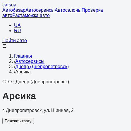
cars
ua
Автобазар
Автосервисы
Автосалоны
Проверка
авто
Растаможка авто
UA
RU
Найти авто
☰
Главная
/
Автосервисы
/
Днепр (Днепропетровск)
/
Арсика
СТО
·
Днепр (Днепропетровск)
Арсика
г. Днепропетровск, ул. Шинная, 2
Показать карту