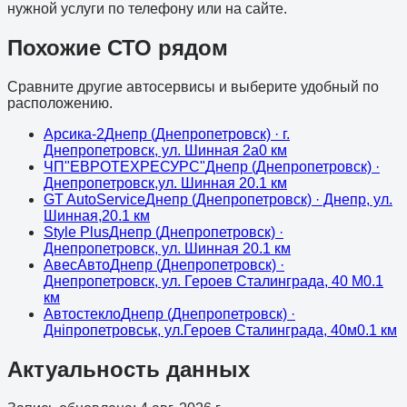
нужной услуги по телефону или на сайте.
Похожие СТО рядом
Сравните другие автосервисы и выберите удобный по
расположению.
Арсика-2
Днепр (Днепропетровск)
· г.
Днепропетровск, ул. Шинная 2а
0
км
ЧП"ЕВРОТЕХРЕСУРС"
Днепр (Днепропетровск)
·
Днепропетровск,ул. Шинная 2
0.1
км
GT AutoService
Днепр (Днепропетровск)
· Днепр, ул.
Шинная,2
0.1
км
Style Plus
Днепр (Днепропетровск)
·
Днепропетровск, ул. Шинная 2
0.1
км
АвесАвто
Днепр (Днепропетровск)
·
Днепропетровск, ул. Героев Сталинграда, 40 М
0.1
км
Автостекло
Днепр (Днепропетровск)
·
Дніпропетровськ, ул.Героев Сталинграда, 40м
0.1
км
Актуальность данных