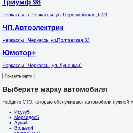
Триумф 98
Черкассы
· г. Черкассы, ул. Первомайская, 67/3
ЧП.Автоэлектрик
Черкассы
· Черкассы ул.Полтавская.33
Юмотор+
Черкассы
· Черкассы, ул. Луценка,6
Показать карту
Выберите марку автомобиля
Найдите СТО, которые обслуживают автомобили нужной м
Исузу
5
Мерседес
5
Ауди
4
Вольво
4