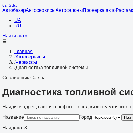
cars
ua
Автобазар
Автосервисы
Автосалоны
Проверка авто
Растам
UA
RU
Найти авто
☰
Главная
/
Автосервисы
/
Черкассы
/
Диагностика топливной системы
Справочник Carsua
Диагностика топливной си
Найдите адрес, сайт и телефон. Перед визитом уточните г
Название
Город
Найт
Найдено
:
8