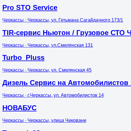
Pro STO Service
Черкассы
· Черкассы, ул. Гетьмана Сагайдачного 173/1
TIR-сервис Ньютон / Грузовое СТО 
Черкассы
· Черкассы, ул.Смелянская 131
Turbo_Pluss
Черкассы
· Черкассы, ул. Смелянская 45
Дизель Сервис на Автомобилистов 1
Черкассы
· г.Черкассы, ул. Автомобилистов 14
НОВАБУС
Черкассы
· Черкассы, улица Чиковани