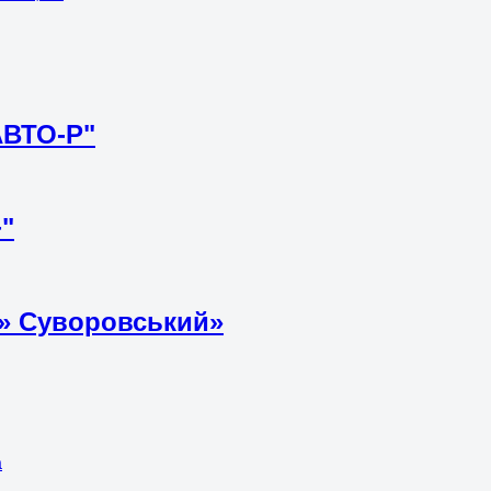
АВТО-Р"
"
+» Суворовський»
а