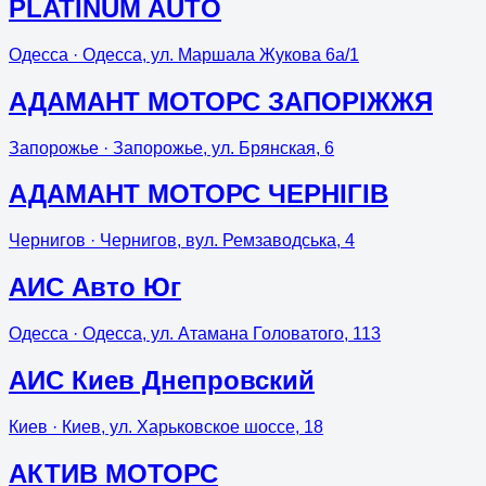
PLATINUM AUTO
Одесса
· Одесса, ул. Маршала Жукова 6а/1
АДАМАНТ МОТОРС ЗАПОРІЖЖЯ
Запорожье
· Запорожье, ул. Брянская, 6
АДАМАНТ МОТОРС ЧЕРНІГІВ
Чернигов
· Чернигов, вул. Ремзаводська, 4
АИС Авто Юг
Одесса
· Одесса, ул. Атамана Головатого, 113
АИС Киев Днепровский
Киев
· Киев, ул. Харьковское шоссе, 18
АКТИВ МОТОРС