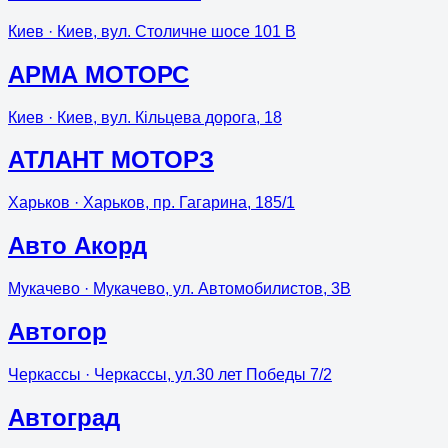
Киев
· Киев, вул. Столичне шосе 101 В
АРМА МОТОРС
Киев
· Киев, вул. Кільцева дорога, 18
АТЛАНТ МОТОРЗ
Харьков
· Харьков, пр. Гагарина, 185/1
Авто Акорд
Мукачево
· Мукачево, ул. Автомобилистов, 3В
Автогор
Черкассы
· Черкассы, ул.30 лет Победы 7/2
Автоград