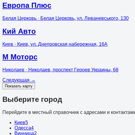
Европа Плюс
Белая Церковь
· Белая Церковь, ул. Леваневського, 130
Кий Авто
Киев
· Киев, ул. Днепровская набережная, 16А
М Моторс
Николаев
· Николаев, проспект Героев Украины, 68
Следующая
→
Показать карту
Выберите город
Перейдите в местный справочник с адресами и контактами
Киев
5
Одесса
4
Винница
2