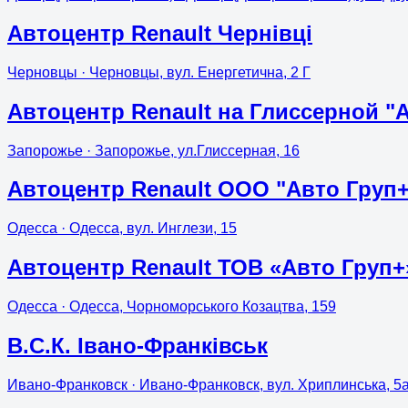
Автоцентр Renault Чернівці
Черновцы
· Черновцы, вул. Енергетична, 2 Г
Автоцентр Renault на Глиссерной "
Запорожье
· Запорожье, ул.Глиссерная, 16
Автоцентр Rеnault ООО "Авто Груп+
Одесса
· Одесса, вул. Инглези, 15
Автоцентр Rеnault ТОВ «Авто Груп
Одесса
· Одесса, Чорноморського Козацтва, 159
В.С.К. Івано-Франківськ
Ивано-Франковск
· Ивано-Франковск, вул. Хриплинська, 5