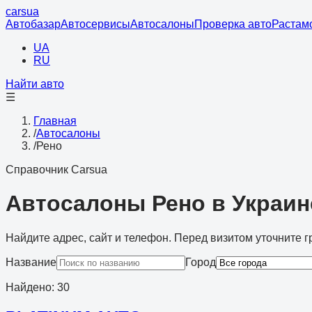
cars
ua
Автобазар
Автосервисы
Автосалоны
Проверка авто
Растам
UA
RU
Найти авто
☰
Главная
/
Автосалоны
/
Рено
Справочник Carsua
Автосалоны Рено в Украин
Найдите адрес, сайт и телефон. Перед визитом уточните г
Название
Город
Найдено
:
30