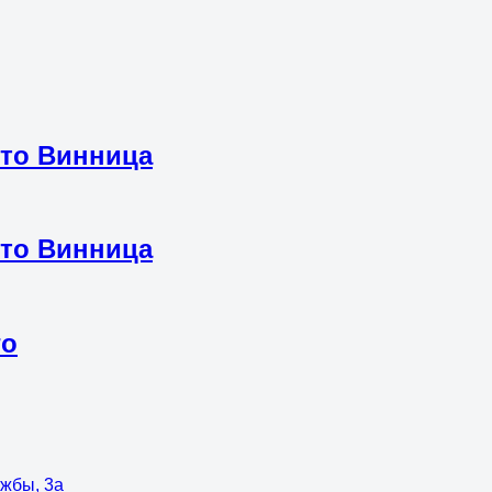
вто Винница
вто Винница
го
ужбы, 3а