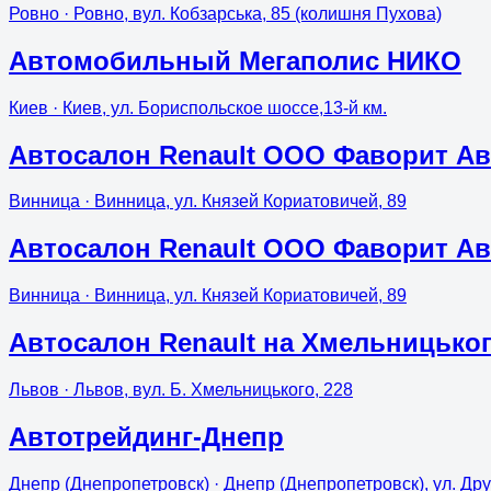
Ровно
· Ровно, вул. Кобзарська, 85 (колишня Пухова)
Автомобильный Мегаполис НИКО
Киев
· Киев, ул. Бориспольское шоссе,13-й км.
Автосалон Renault ООО Фаворит А
Винница
· Винница, ул. Князей Кориатовичей, 89
Автосалон Renault ООО Фаворит А
Винница
· Винница, ул. Князей Кориатовичей, 89
Автосалон Renault на Хмельницько
Львов
· Львов, вул. Б. Хмельницького, 228
Автотрейдинг-Днепр
Днепр (Днепропетровск)
· Днепр (Днепропетровск), ул. Др