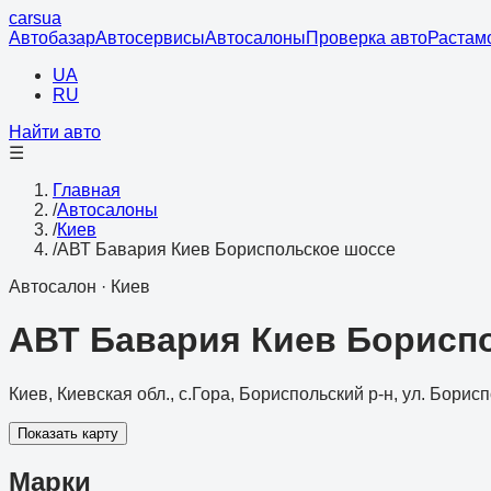
cars
ua
Автобазар
Автосервисы
Автосалоны
Проверка авто
Растам
UA
RU
Найти авто
☰
Главная
/
Автосалоны
/
Киев
/
АВТ Бавария Киев Бориспольское шоссе
Автосалон
·
Киев
АВТ Бавария Киев Борисп
Киев, Киевская обл., с.Гора, Бориспольский р-н, ул. Борис
Показать карту
Марки